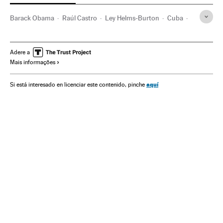
Barack Obama
Raúl Castro
Ley Helms-Burton
Cuba
Embargo comercial
Caraíbas
Represálias internacionais
Relações internacionais
Estados Unidos
Adere a
Mais informações
Política migração
América Latina
América do Norte
Migração
América
Demografia
Relações exteriores
aquí
Si está interesado en licenciar este contenido, pinche
Sociedade