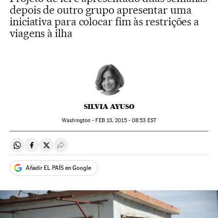
depois de outro grupo apresentar uma
iniciativa para colocar fim às restrições a
viagens à ilha
SILVIA AYUSO
Washington -
FEB
13, 2015 - 08:53
EST
Compartir en Whatsapp
Compartir en Facebook
Compartir en Twitter
Desplegar Redes Sociales
Añadir EL PAÍS en Google