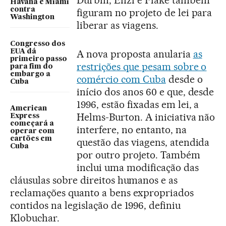
Durbin, Enzi e Flake também
Havana e Miami
contra
figuram no projeto de lei para
Washington
liberar as viagens.
Congresso dos
EUA dá
A nova proposta anularia
as
primeiro passo
restrições que pesam sobre o
para fim do
embargo a
comércio com Cuba
desde o
Cuba
início dos anos 60 e que, desde
1996, estão fixadas em lei, a
American
Helms-Burton. A iniciativa não
Express
começará a
interfere, no entanto, na
operar com
cartões em
questão das viagens, atendida
Cuba
por outro projeto. Também
inclui uma modificação das
cláusulas sobre direitos humanos e as
reclamações quanto a bens expropriados
contidos na legislação de 1996, definiu
Klobuchar.