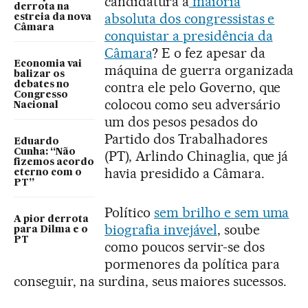
candidatura a
maioria
derrota na
absoluta dos congressistas e
estreia da nova
Câmara
conquistar a presidência da
Câmara
? E o fez apesar da
Economia vai
máquina de guerra organizada
balizar os
contra ele pelo Governo, que
debates no
Congresso
colocou como seu adversário
Nacional
um dos pesos pesados do
Partido dos Trabalhadores
Eduardo
Cunha: “Não
(PT), Arlindo Chinaglia, que já
fizemos acordo
havia presidido a Câmara.
eterno com o
PT”
Político
sem brilho e sem uma
A pior derrota
biografia invejável
, soube
para Dilma e o
PT
como poucos servir-se dos
pormenores da política para
conseguir, na surdina, seus maiores sucessos.