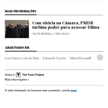
MAIS INFORMAÇÕES
Com vitória na Câmara, PMDB
turbina poder para acossar Dilma
TALITA BEDINELLI
| SÃO PAULO
ARQUIVADO EM
Luiz Inácio Lula da Silva
Eduardo Cunha
Dilma Rousseff
Presidente Brasil
Brasil
Presidência Brasil
América do Sul
América Latina
Governo Brasil
Adere a
Mais informações
América
Governo
Administração Estado
Administração pública
Partido dos Trabalhadores
aquí
Si está interesado en licenciar este contenido, pinche
Partidos políticos
Política