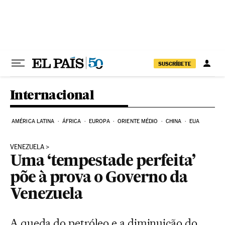
Pular para o conteúdo
SUSCRÍBETE
Internacional
AMÉRICA LATINA
ÁFRICA
EUROPA
ORIENTE MÉDIO
CHINA
EUA
VENEZUELA
Uma ‘tempestade perfeita’
põe à prova o Governo da
Venezuela
A queda do petróleo e a diminuição do