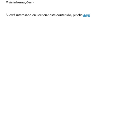
Mais informações
Combustíveis
Energia não renovável
Economia
Fontes energia
Energia
Nicolás Maduro
aquí
Si está interesado en licenciar este contenido, pinche