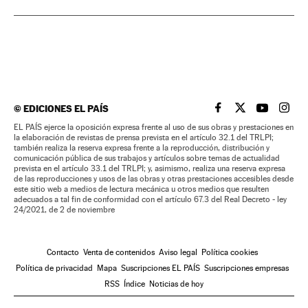
©
EDICIONES EL PAÍS
EL PAÍS BRASIL EN
EL PAÍS BRASI
EL PAÍS B
EL PA
EL PAÍS ejerce la oposición expresa frente al uso de sus obras y prestaciones en
la elaboración de revistas de prensa prevista en el artículo 32.1 del TRLPI;
también realiza la reserva expresa frente a la reproducción, distribución y
comunicación pública de sus trabajos y artículos sobre temas de actualidad
prevista en el artículo 33.1 del TRLPI; y, asimismo, realiza una reserva expresa
de las reproducciones y usos de las obras y otras prestaciones accesibles desde
este sitio web a medios de lectura mecánica u otros medios que resulten
adecuados a tal fin de conformidad con el artículo 67.3 del Real Decreto - ley
24/2021, de 2 de noviembre
Contacto
Venta de contenidos
Aviso legal
Política cookies
Política de privacidad
Mapa
Suscripciones EL PAÍS
Suscripciones empresas
RSS
Índice
Noticias de hoy