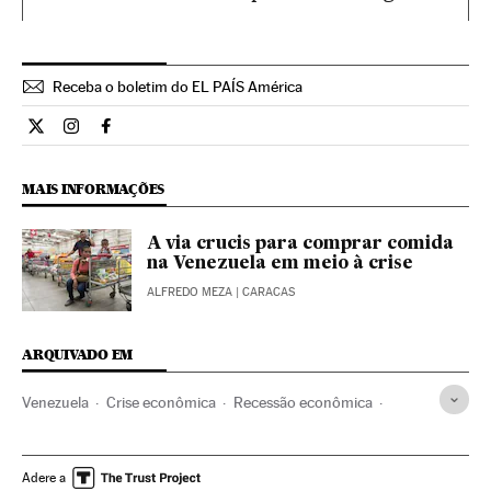
Receba o boletim do EL PAÍS América
Internacional El País Brasil en Twitter
Internacional El País Brasil en Instagram
Internacional El País Brasil en Facebook
MAIS INFORMAÇÕES
A via crucis para comprar comida
na Venezuela em meio à crise
ALFREDO MEZA
| CARACAS
ARQUIVADO EM
Venezuela
Crise econômica
Recessão econômica
Petróleo
Conjuntura econômica
América do Sul
América Latina
Combustíveis fósseis
América
Adere a