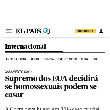
Pular para o conteúdo
SUSCRÍBETE
Internacional
AMÉRICA LATINA
ÁFRICA
EUROPA
ORIENTE MÉDIO
CHINA
EUA
CASAMENTO GAY
Supremo dos EUA decidirá
se homossexuais podem se
casar
A Corte deve julgar em 2015 caso crucial