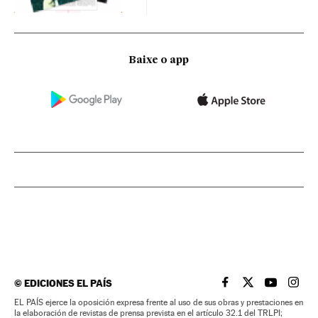
Baixe o app
©
EDICIONES EL PAÍS
EL PAÍS BRASIL EN
EL PAÍS BRASI
EL PAÍS B
EL PA
EL PAÍS ejerce la oposición expresa frente al uso de sus obras y prestaciones en
la elaboración de revistas de prensa prevista en el artículo 32.1 del TRLPI;