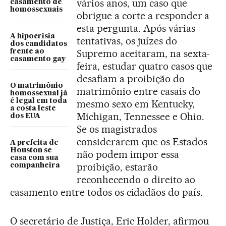
vários anos, um caso que
casamento de
homossexuais
obrigue a corte a responder a
esta pergunta. Após várias
A hipocrisia
tentativas, os juízes do
dos candidatos
Supremo aceitaram, na sexta-
frente ao
casamento gay
feira, estudar quatro casos que
desafiam a proibição do
O matrimônio
matrimônio entre casais do
homossexual já
é legal em toda
mesmo sexo em Kentucky,
a costa leste
Michigan, Tennessee e Ohio.
dos EUA
Se os magistrados
considerarem que os Estados
A prefeita de
Houston se
não podem impor essa
casa com sua
proibição, estarão
companheira
reconhecendo o direito ao
casamento entre todos os cidadãos do país.
O secretário de Justiça, Eric Holder, afirmou