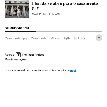
Flórida se abre para o casamento
gay
MAYE PRIMERA
| MIAMI
ARQUIVADO EM
Casamento gay
Casamento
Ativismo lgtb
LGTBI
Homossexualidade
Direitos civis
Ativismo
Família
Estados Unidos
Direitos humanos
Grupos sociais
Adere a
Mais informações
América do Norte
América
Casal
Orientação sexual
Sexualidade
Sociedade
aquí
Si está interesado en licenciar este contenido, pinche