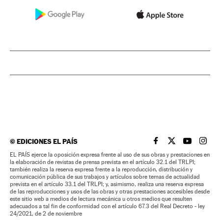
©
EDICIONES EL PAÍS
EL PAÍS BRASIL EN
EL PAÍS BRASI
EL PAÍS B
EL PA
EL PAÍS ejerce la oposición expresa frente al uso de sus obras y prestaciones en
la elaboración de revistas de prensa prevista en el artículo 32.1 del TRLPI;
también realiza la reserva expresa frente a la reproducción, distribución y
comunicación pública de sus trabajos y artículos sobre temas de actualidad
prevista en el artículo 33.1 del TRLPI; y, asimismo, realiza una reserva expresa
de las reproducciones y usos de las obras y otras prestaciones accesibles desde
este sitio web a medios de lectura mecánica u otros medios que resulten
adecuados a tal fin de conformidad con el artículo 67.3 del Real Decreto - ley
24/2021, de 2 de noviembre