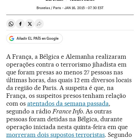
Bruxelas / Paris -
JAN
16, 2015 - 07:30
EST
Compartir en Whatsapp
Compartir en Facebook
Compartir en Twitter
Desplegar Redes Sociales
Añadir EL PAÍS en Google
A França, a Bélgica e Alemanha realizaram
operações contra o terrorismo jihadista em
que foram presas ao menos 27 pessoas nas
últimas horas, das quais 12 em diversos locais
da região de Paris. A suspeita é que, na
França, os suspeitos presos tenham relação
com os
atentados da semana passada
,
segundo a rádio
France Info
. As outras
pessoas foram detidas na Bélgica, durante
operação iniciada nesta quinta-feira em que
morreram dois supostos terroristas
. Segundo