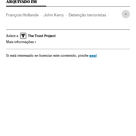
ARQUIVADO EM
François Hollande
John Kerry
Detenção terroristas
Atentado Charlie Hebdo
Paris
Bélgica
Operações antiterroristas
Charlie Hebdo
Adere a
Mais informações
Liberdade imprensa
França
Terrorismo islamista
Humor gráfico
Jihadismo
Atentados terroristas
aquí
Si está interesado en licenciar este contenido, pinche
Europa Ocidental
Luta antiterrorista
Imprensa
Europa
Terrorismo
Meios comunicação
Comunicação