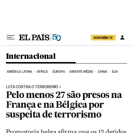
Pular para o conteúdo
SUSCRÍBETE
Internacional
AMÉRICA LATINA
ÁFRICA
EUROPA
ORIENTE MÉDIO
CHINA
EUA
LUTA CONTRA O TERRORISMO
Pelo menos 27 são presos na
França e na Bélgica por
suspeita de terrorismo
Promotoria belga afirma que os 12 detidos