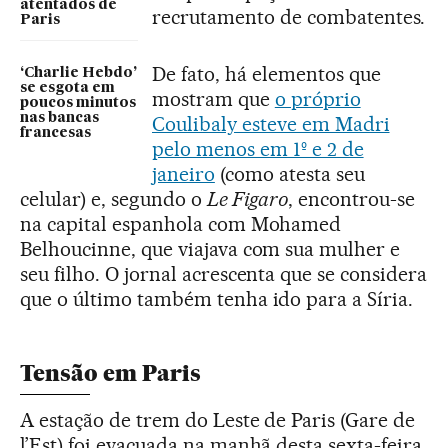
atentados de
recrutamento de combatentes.
Paris
De fato, há elementos que
‘Charlie Hebdo’
se esgota em
mostram que
o próprio
poucos minutos
nas bancas
Coulibaly esteve em Madri
francesas
pelo menos em 1º e 2 de
janeiro
(como atesta seu
celular) e, segundo o
Le Figaro
, encontrou-se
na capital espanhola com Mohamed
Belhoucinne, que viajava com sua mulher e
seu filho. O jornal acrescenta que se considera
que o último também tenha ido para a Síria.
Tensão em Paris
A estação de trem do Leste de Paris (Gare de
l’Est) foi evacuada na manhã desta sexta-feira