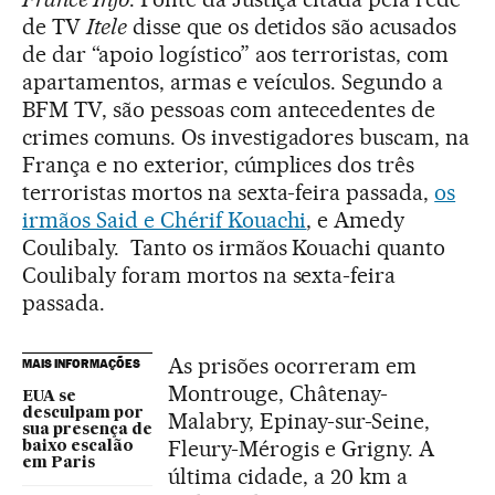
de TV
Itele
disse que os detidos são acusados
de dar “apoio logístico” aos terroristas, com
apartamentos, armas e veículos. Segundo a
BFM TV, são pessoas com antecedentes de
crimes comuns. Os investigadores buscam, na
França e no exterior, cúmplices dos três
terroristas mortos na sexta-feira passada,
os
irmãos Said e Chérif Kouachi
, e Amedy
Coulibaly. Tanto os irmãos Kouachi quanto
Coulibaly foram mortos na sexta-feira
passada.
As prisões ocorreram em
MAIS INFORMAÇÕES
Montrouge, Châtenay-
EUA se
desculpam por
Malabry, Epinay-sur-Seine,
sua presença de
Fleury-Mérogis e Grigny. A
baixo escalão
em Paris
última cidade, a 20 km a