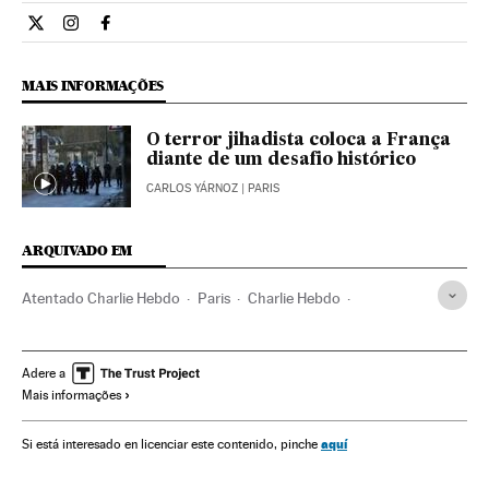
Internacional El País Brasil en Twitter
Internacional El País Brasil en Instagram
Internacional El País Brasil en Facebook
MAIS INFORMAÇÕES
O terror jihadista coloca a França
diante de um desafio histórico
CARLOS YÁRNOZ
| PARIS
ARQUIVADO EM
Atentado Charlie Hebdo
Paris
Charlie Hebdo
Liberdade imprensa
Tiroteios
Terrorismo islamista
França
Incidentes
Humor gráfico
Jihadismo
Adere a
Mais informações
Atentados terroristas
Europa Ocidental
Imprensa
Terrorismo
Europa
Acontecimentos
aquí
Si está interesado en licenciar este contenido, pinche
Meios comunicação
Comunicação