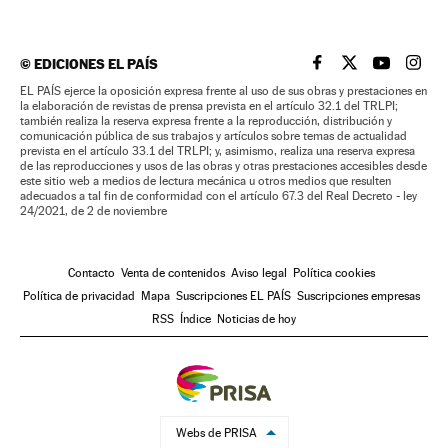
©
EDICIONES EL PAÍS
EL PAÍS BRASIL EN
EL PAÍS BRASI
EL PAÍS B
EL PA
EL PAÍS ejerce la oposición expresa frente al uso de sus obras y prestaciones en
la elaboración de revistas de prensa prevista en el artículo 32.1 del TRLPI;
también realiza la reserva expresa frente a la reproducción, distribución y
comunicación pública de sus trabajos y artículos sobre temas de actualidad
prevista en el artículo 33.1 del TRLPI; y, asimismo, realiza una reserva expresa
de las reproducciones y usos de las obras y otras prestaciones accesibles desde
este sitio web a medios de lectura mecánica u otros medios que resulten
adecuados a tal fin de conformidad con el artículo 67.3 del Real Decreto - ley
24/2021, de 2 de noviembre
Contacto
Venta de contenidos
Aviso legal
Política cookies
Política de privacidad
Mapa
Suscripciones EL PAÍS
Suscripciones empresas
RSS
Índice
Noticias de hoy
Webs de PRISA