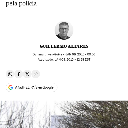
pela polícia
GUILLERMO ALTARES
Dammartin-en-Goële -
JAN
09, 2015 - 09:36
atualizado:
JAN
09, 2015 - 12:28
EST
Compartir en Whatsapp
Compartir en Facebook
Compartir en Twitter
Desplegar Redes Sociales
Añadir EL PAÍS en Google