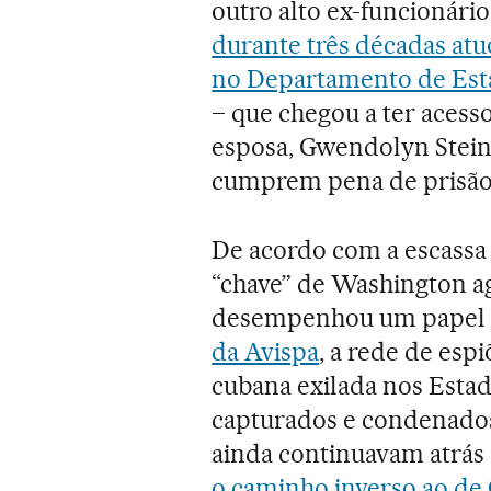
outro alto ex-funcionári
durante três décadas atu
no Departamento de Es
– que chegou a ter acesso
esposa, Gwendolyn Stein
cumprem pena de prisão
De acordo com a escassa
“chave” de Washington a
desempenhou um papel
da Avispa
, a rede de esp
cubana exilada nos Esta
capturados e condenados 
ainda continuavam atrás
o caminho inverso ao de 