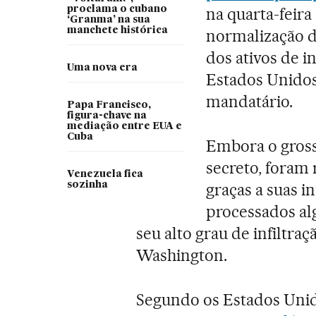
proclama o cubano
na quarta-feira
‘Granma’ na sua
manchete histórica
normalização d
dos ativos de i
Uma nova era
Estados Unidos
mandatário.
Papa Francisco,
figura-chave na
mediação entre EUA e
Cuba
Embora o gross
secreto, foram 
Venezuela fica
sozinha
graças a suas 
processados al
seu alto grau de infiltra
Washington.
Segundo os Estados Unido