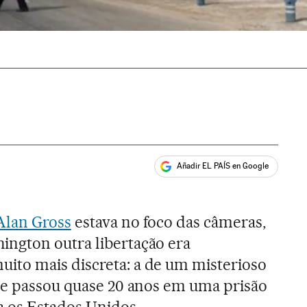
Añadir EL PAÍS en Google
ales
Alan Gross
estava no foco das câmeras,
ngton outra libertação era
to mais discreta: a de um misterioso
ue passou quase 20 anos em uma prisão
a os Estados Unidos.