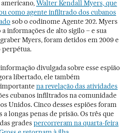
o americano,
Walter Kendall Myers, que
ou como agente infiltrado dos cubanos
tado
sob o codinome Agente 202. Myers
 a informações de alto sigilo – e sua
graber Myers, foram detidos em 2009 e
 perpétua.
 informação divulgada sobre esse espião
gora libertado, ele também
 importante
na revelação das atividades
iões cubanos infiltrados na comunidade
dos Unidos. Cinco desses espiões foram
a longas penas de prisão. Os três que
 das grades
percorreram na quarta-feira
Gross e retornam à ilha
.