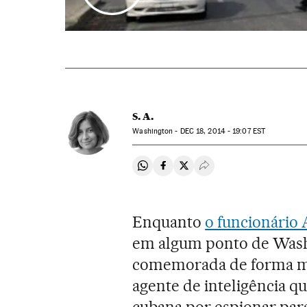
S. A.
Washington -
DEC
18, 2014 - 19:07
EST
Compartir en Whatsapp
Compartir en Facebook
Compartir en Twitter
Desplegar Redes Soci
Enquanto
o funcionário 
em algum ponto de Washi
comemorada de forma mui
agente de inteligência q
cubana por espionar par