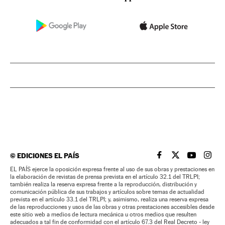
©
EDICIONES EL PAÍS
EL PAÍS BRASIL EN
EL PAÍS BRASI
EL PAÍS B
EL PA
EL PAÍS ejerce la oposición expresa frente al uso de sus obras y prestaciones en
la elaboración de revistas de prensa prevista en el artículo 32.1 del TRLPI;
también realiza la reserva expresa frente a la reproducción, distribución y
comunicación pública de sus trabajos y artículos sobre temas de actualidad
prevista en el artículo 33.1 del TRLPI; y, asimismo, realiza una reserva expresa
de las reproducciones y usos de las obras y otras prestaciones accesibles desde
este sitio web a medios de lectura mecánica u otros medios que resulten
adecuados a tal fin de conformidad con el artículo 67.3 del Real Decreto - ley