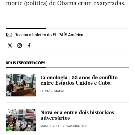
morte (política) de Obama eram exageradas.
Receba o boletim do EL PAÍS América
Opiniao El País Brasil en Twitter
Opiniao El País Brasil en Instagram
Opiniao El País Brasil en Facebook
MAIS INFORMAÇÕES
Cronologia | 55 anos de conflito
entre Estados Unidos e Cuba
EL PAÍS
| MADRI
Nova era entre dois históricos
adversários
MARC BASSETS
| WASHINGTON