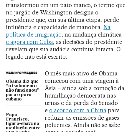
transformou em um pato manco, o termo que
no jargão de Washington designa o
presidente que, em sua última etapa, perde
influência e capacidade de manobra.
Na
política de imigração
, na mudança climática
e agora com Cuba
, as decisões do presidente
revelam que sua audácia continua intacta. O
legado não está escrito.
O mês mais ativo de Obama
MAIS INFORMAÇÕES
começou com uma viagem à
Obama diz que
“o isolamento
Ásia – ainda sob a comoção da
não funcionou”
humilhação democrata nas
para o povo
cubano
urnas e da perda do Senado –
e
o acordo com a China
para
Papa
reduzir as emissões de gases
Francisco,
poluentes. Ainda não se sabe
figura-chave na
mediação entre