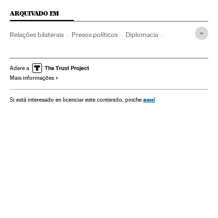
ARQUIVADO EM
Relações bilaterais
Presos políticos
Diplomacia
Opinião
Cuba
Repressão política
Caribe
Estados Unidos
Relações internacionais
Adere a
Mais informações
América do Norte
América Latina
América
Relações exteriores
Política
aquí
Si está interesado en licenciar este contenido, pinche