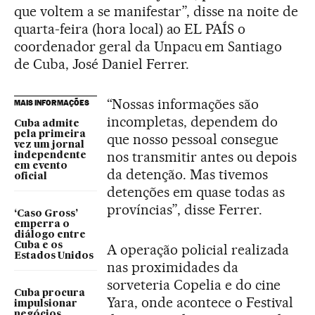
que voltem a se manifestar”, disse na noite de
quarta-feira (hora local) ao EL PAÍS o
coordenador geral da Unpacu em Santiago
de Cuba, José Daniel Ferrer.
“Nossas informações são
MAIS INFORMAÇÕES
incompletas, dependem do
Cuba admite
pela primeira
que nosso pessoal consegue
vez um jornal
nos transmitir antes ou depois
independente
em evento
da detenção. Mas tivemos
oficial
detenções em quase todas as
províncias”, disse Ferrer.
‘Caso Gross’
emperra o
diálogo entre
Cuba e os
A operação policial realizada
Estados Unidos
nas proximidades da
sorveteria Copelia e do cine
Cuba procura
Yara, onde acontece o Festival
impulsionar
negócios