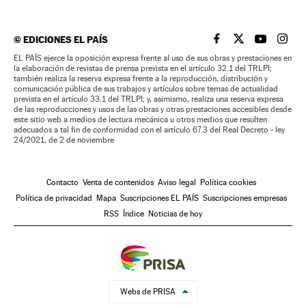
©
EDICIONES EL PAÍS
EL PAÍS BRASIL EN
EL PAÍS BRASI
EL PAÍS B
EL PA
EL PAÍS ejerce la oposición expresa frente al uso de sus obras y prestaciones en
la elaboración de revistas de prensa prevista en el artículo 32.1 del TRLPI;
también realiza la reserva expresa frente a la reproducción, distribución y
comunicación pública de sus trabajos y artículos sobre temas de actualidad
prevista en el artículo 33.1 del TRLPI; y, asimismo, realiza una reserva expresa
de las reproducciones y usos de las obras y otras prestaciones accesibles desde
este sitio web a medios de lectura mecánica u otros medios que resulten
adecuados a tal fin de conformidad con el artículo 67.3 del Real Decreto - ley
24/2021, de 2 de noviembre
Contacto
Venta de contenidos
Aviso legal
Política cookies
Política de privacidad
Mapa
Suscripciones EL PAÍS
Suscripciones empresas
RSS
Índice
Noticias de hoy
Webs de PRISA