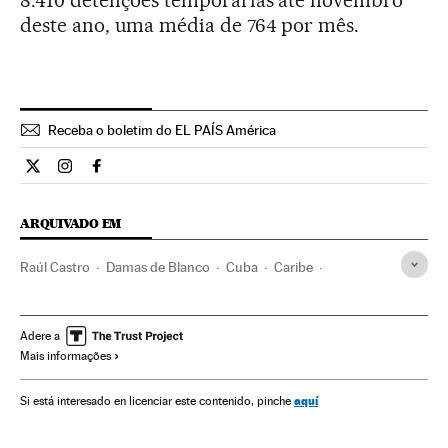
8.410 detenções temporárias até novembro
deste ano, uma média de 764 por mês.
Receba o boletim do EL PAÍS América
Internacional El País Brasil en Twitter
Internacional El País Brasil en Instagram
Internacional El País Brasil en Facebook
ARQUIVADO EM
Raúl Castro
Damas de Blanco
Cuba
Caribe
Direitos civis
Direitos humanos
América Latina
América
Sociedade
Adere a
Mais informações
aquí
Si está interesado en licenciar este contenido, pinche