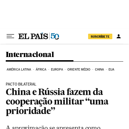
Pular para o conteúdo
SUSCRÍBETE
Internacional
AMÉRICA LATINA
ÁFRICA
EUROPA
ORIENTE MÉDIO
CHINA
EUA
PACTO BILATERAL
China e Rússia fazem da
cooperação militar “uma
prioridade”
A aproximação se apresenta como