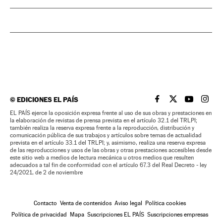
©
EDICIONES EL PAÍS
EL PAÍS BRASIL EN
EL PAÍS BRASI
EL PAÍS B
EL PA
EL PAÍS ejerce la oposición expresa frente al uso de sus obras y prestaciones en
la elaboración de revistas de prensa prevista en el artículo 32.1 del TRLPI;
también realiza la reserva expresa frente a la reproducción, distribución y
comunicación pública de sus trabajos y artículos sobre temas de actualidad
prevista en el artículo 33.1 del TRLPI; y, asimismo, realiza una reserva expresa
de las reproducciones y usos de las obras y otras prestaciones accesibles desde
este sitio web a medios de lectura mecánica u otros medios que resulten
adecuados a tal fin de conformidad con el artículo 67.3 del Real Decreto - ley
24/2021, de 2 de noviembre
Contacto
Venta de contenidos
Aviso legal
Política cookies
Política de privacidad
Mapa
Suscripciones EL PAÍS
Suscripciones empresas