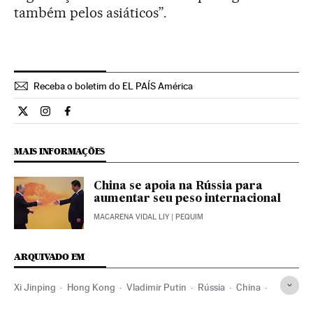
também pelos asiáticos”.
Receba o boletim do EL PAÍS América
Internacional El País Brasil en Twitter
Internacional El País Brasil en Instagram
Internacional El País Brasil en Facebook
MAIS INFORMAÇÕES
China se apoia na Rússia para
aumentar seu peso internacional
MACARENA VIDAL LIY
| PEQUIM
ARQUIVADO EM
Xi Jinping
Hong Kong
Vladimir Putin
Rússia
China
Europa Leste
Ásia oriental
Ásia
Europa
Política