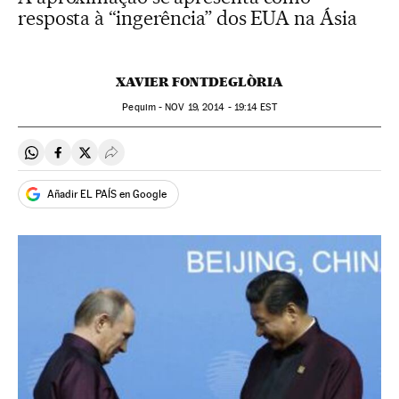
resposta à “ingerência” dos EUA na Ásia
XAVIER FONTDEGLÒRIA
Pequim -
NOV
19, 2014 - 19:14
EST
Compartir en Whatsapp
Compartir en Facebook
Compartir en Twitter
Desplegar Redes Sociales
Añadir EL PAÍS en Google