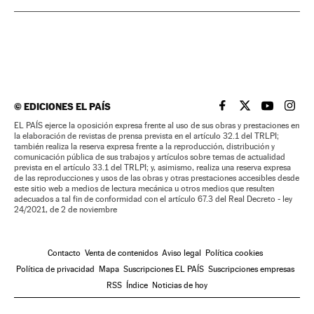
©
EDICIONES EL PAÍS
EL PAÍS BRASIL EN
EL PAÍS BRASI
EL PAÍS B
EL PA
EL PAÍS ejerce la oposición expresa frente al uso de sus obras y prestaciones en
la elaboración de revistas de prensa prevista en el artículo 32.1 del TRLPI;
también realiza la reserva expresa frente a la reproducción, distribución y
comunicación pública de sus trabajos y artículos sobre temas de actualidad
prevista en el artículo 33.1 del TRLPI; y, asimismo, realiza una reserva expresa
de las reproducciones y usos de las obras y otras prestaciones accesibles desde
este sitio web a medios de lectura mecánica u otros medios que resulten
adecuados a tal fin de conformidad con el artículo 67.3 del Real Decreto - ley
24/2021, de 2 de noviembre
Contacto
Venta de contenidos
Aviso legal
Política cookies
Política de privacidad
Mapa
Suscripciones EL PAÍS
Suscripciones empresas
RSS
Índice
Noticias de hoy