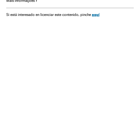
Mais informações
Organizações internacionais
Finanças públicas
Relações exteriores
Finanças
aquí
Si está interesado en licenciar este contenido, pinche