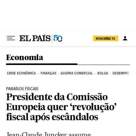
Pular para o conteúdo
SUSCRÍBETE
Economia
CRISE ECONÔMICA
FINANÇAS
GUERRA COMERCIAL
BOLSA
DESEMPREGO
PARAÍSOS FISCAIS
Presidente da Comissão
Europeia quer ‘revolução’
fiscal após escândalos
Jean-Claude Juncker assume