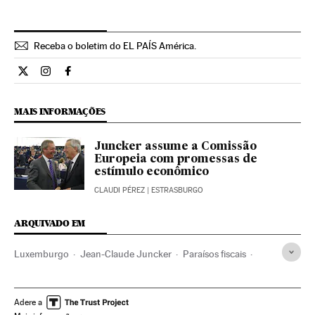
Receba o boletim do EL PAÍS América.
Economia El País Brasil en Twitter
Economia El País Brasil en Instagram
Economia El País Brasil en Facebook
MAIS INFORMAÇÕES
Juncker assume a Comissão
Europeia com promessas de
estímulo econômico
CLAUDI PÉREZ
| ESTRASBURGO
ARQUIVADO EM
Luxemburgo
Jean-Claude Juncker
Paraísos fiscais
Comissão Europeia
Impostos
Europa Ocidental
Tributos
União Europeia
Europa
Adere a