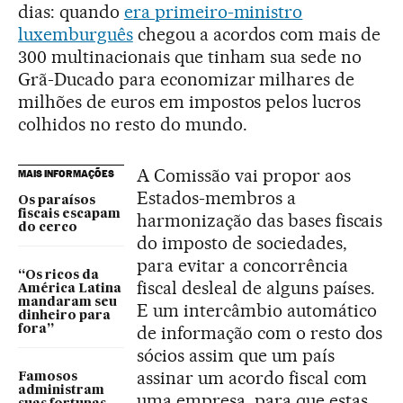
dias: quando
era primeiro-ministro
luxemburguês
chegou a acordos com mais de
300 multinacionais que tinham sua sede no
Grã-Ducado para economizar milhares de
milhões de euros em impostos pelos lucros
colhidos no resto do mundo.
A Comissão vai propor aos
MAIS INFORMAÇÕES
Estados-membros a
Os paraísos
fiscais escapam
harmonização das bases fiscais
do cerco
do imposto de sociedades,
para evitar a concorrência
“Os ricos da
fiscal desleal de alguns países.
América Latina
mandaram seu
E um intercâmbio automático
dinheiro para
de informação com o resto dos
fora”
sócios assim que um país
assinar um acordo fiscal com
Famosos
administram
uma empresa, para que estas