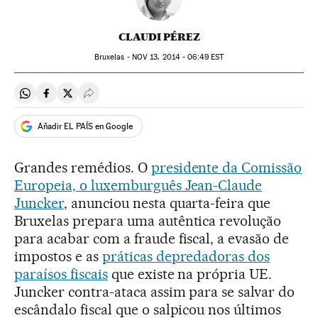
CLAUDI PÉREZ
Bruxelas -
NOV
13, 2014 - 06:49
EST
Compartir en Whatsapp
Compartir en Facebook
Compartir en Twitter
Desplegar Redes Sociales
Añadir EL PAÍS en Google
Grandes remédios. O
presidente da Comissão
Europeia, o luxemburguês Jean-Claude
Juncker
, anunciou nesta quarta-feira que
Bruxelas prepara uma autêntica revolução
para acabar com a fraude fiscal, a evasão de
impostos e as
práticas depredadoras dos
paraísos fiscais
que existe na própria UE.
Juncker contra-ataca assim para se salvar do
escândalo fiscal que o salpicou nos últimos