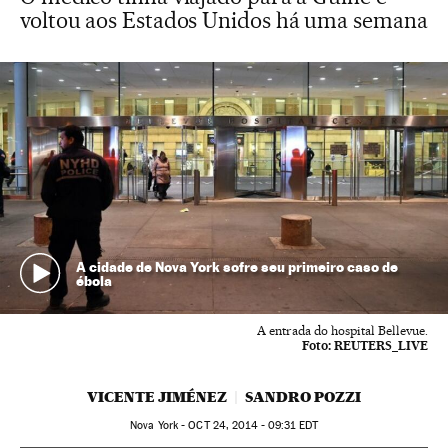
voltou aos Estados Unidos há uma semana
A cidade de Nova York sofre seu primeiro caso de
ébola
A entrada do hospital Bellevue.
Foto:
REUTERS_LIVE
VICENTE JIMÉNEZ
SANDRO POZZI
Nova York -
OCT
24, 2014 - 09:31
EDT