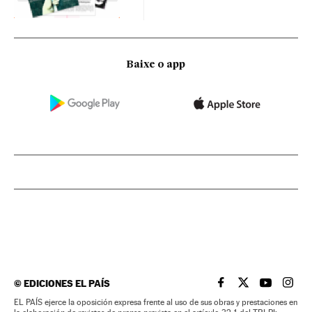
Baixe o app
©
EDICIONES EL PAÍS
EL PAÍS BRASIL EN
EL PAÍS BRASI
EL PAÍS B
EL PA
EL PAÍS ejerce la oposición expresa frente al uso de sus obras y prestaciones en