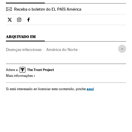
Receba o boletim do EL PAÍS América
Internacional El País Brasil en Twitter
Internacional El País Brasil en Instagram
Internacional El País Brasil en Facebook
ARQUIVADO EM
Doenças infecciosas
América do Norte
Transmissão doenças
Doenças
América
Previdência
Medicina
Saúde
Ebola
Nova York
Teresa Romero
Adere a
Mais informações
Epidemia
Quarentena
Estados Unidos
Contágio
Prevenção doenças
Pessoal sanitário
aquí
Si está interesado en licenciar este contenido, pinche