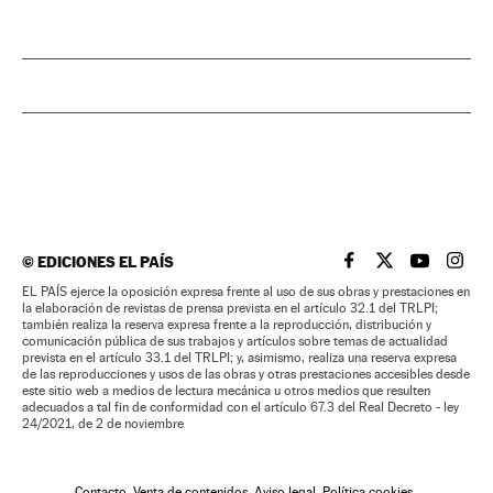
©
EDICIONES EL PAÍS
EL PAÍS BRASIL EN
EL PAÍS BRASI
EL PAÍS B
EL PA
EL PAÍS ejerce la oposición expresa frente al uso de sus obras y prestaciones en
la elaboración de revistas de prensa prevista en el artículo 32.1 del TRLPI;
también realiza la reserva expresa frente a la reproducción, distribución y
comunicación pública de sus trabajos y artículos sobre temas de actualidad
prevista en el artículo 33.1 del TRLPI; y, asimismo, realiza una reserva expresa
de las reproducciones y usos de las obras y otras prestaciones accesibles desde
este sitio web a medios de lectura mecánica u otros medios que resulten
adecuados a tal fin de conformidad con el artículo 67.3 del Real Decreto - ley
24/2021, de 2 de noviembre
Contacto
Venta de contenidos
Aviso legal
Política cookies