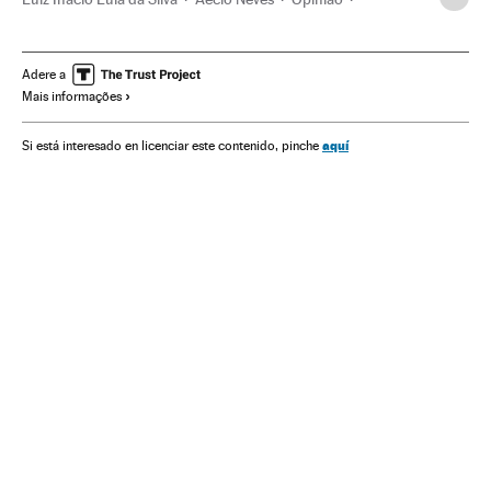
Eleições Brasil
Holocausto judeu
Nazismo
Eleições presidenciais
Segunda Guerra Mundial
Adere a
Mais informações
Eleições
História contemporânea
Guerra
Ideologias
Conflitos
História
Eleições 2014
aquí
Si está interesado en licenciar este contenido, pinche
Partido dos Trabalhadores
Partidos políticos
Política