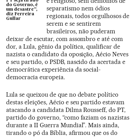
e religioso, sem demônios de
PT seja tirado
do Governo, é
separatismo nem ódios
um desastre”,
diz Ferreira
regionais, todos orgulhosos de
Gullar
serem e se sentirem
brasileiros, não puderam
deixar de escutar, com assombro e até com
dor, a Lula, gênio da política, qualificar de
nazista o candidato da oposição, Aécio Neves
e seu partido, o PSDB, nascido da acertada e
democrática experiência da social-
democracia europeia.
Lula se queixou de que no debate político
destas eleições, Aécio e seu partido estavam
atacando a candidata Dilma Rousseff, do PT,
partido do governo, “como faziam os nazistas
durante a II Guerra Mundial”. Mais ainda,
tirando o pó da Bíblia, afirmou que os do