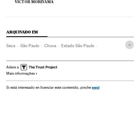
VICTOR MORIYAMA
ARQUIVADO EM
Seca
São Paulo
Chuva
Estado São Paulo
Precipitações
Brasil
Abastecimento água
Água
América do Sul
América Latina
Meteorologia
Adere a
Mais informações
Equipamento urbano
América
Urbanismo
Meio ambiente
aquí
Si está interesado en licenciar este contenido, pinche