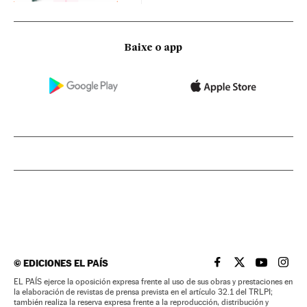
Baixe o app
©
EDICIONES EL PAÍS
EL PAÍS BRASIL EN
EL PAÍS BRASI
EL PAÍS B
EL PA
EL PAÍS ejerce la oposición expresa frente al uso de sus obras y prestaciones en
la elaboración de revistas de prensa prevista en el artículo 32.1 del TRLPI;
también realiza la reserva expresa frente a la reproducción, distribución y