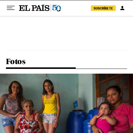
SUSCRÍBETE
Pular para o conteúdo
Fotos