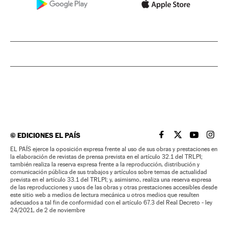
©
EDICIONES EL PAÍS
EL PAÍS BRASIL EN
EL PAÍS BRASI
EL PAÍS B
EL PA
EL PAÍS ejerce la oposición expresa frente al uso de sus obras y prestaciones en
la elaboración de revistas de prensa prevista en el artículo 32.1 del TRLPI;
también realiza la reserva expresa frente a la reproducción, distribución y
comunicación pública de sus trabajos y artículos sobre temas de actualidad
prevista en el artículo 33.1 del TRLPI; y, asimismo, realiza una reserva expresa
de las reproducciones y usos de las obras y otras prestaciones accesibles desde
este sitio web a medios de lectura mecánica u otros medios que resulten
adecuados a tal fin de conformidad con el artículo 67.3 del Real Decreto - ley
24/2021, de 2 de noviembre