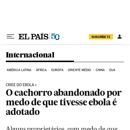
Pular para o conteúdo
SUSCRÍBETE
Internacional
AMÉRICA LATINA
ÁFRICA
EUROPA
ORIENTE MÉDIO
CHINA
EUA
CRISE DO EBOLA
O cachorro abandonado por
medo de que tivesse ebola é
adotado
Alguns proprietários, com medo de que