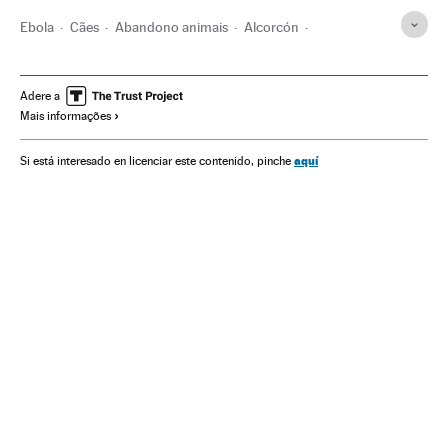
Ebola
Cães
Abandono animais
Alcorcón
Teresa Romero
Epidemia
Animais companhia
Quarentena
Provincia Madrid
Prevenção doenças
Adere a
Mais informações
Contágio
Pessoal sanitário
Delitos animais
Comunidade de Madrid
Doenças infecciosas
aquí
Si está interesado en licenciar este contenido, pinche
Proteção animais
Transmissão doenças
Espanha
Doenças
Animais
Proteção ambiental
Previdência
Medicina
Sociedade
Saúde