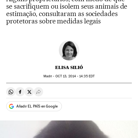
se sacrifiquem ou isolem seus animais de
estimação, consultaram as sociedades
protetoras sobre medidas legais
ELISA SILIÓ
Madri -
OCT
13, 2014 - 14:35
EDT
Compartir en Whatsapp
Compartir en Facebook
Compartir en Twitter
Desplegar Redes Sociales
Añadir EL PAÍS en Google