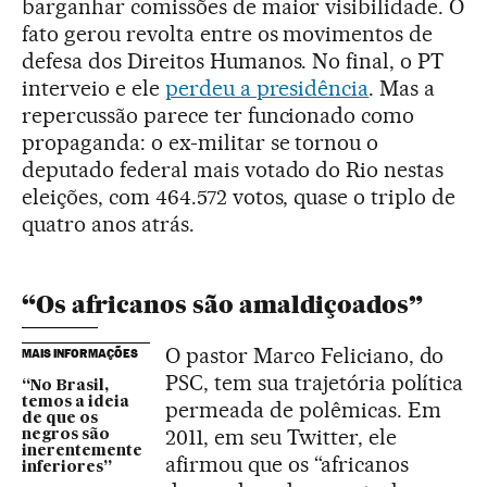
barganhar comissões de maior visibilidade. O
fato gerou revolta entre os movimentos de
defesa dos Direitos Humanos. No final, o PT
interveio e ele
perdeu a presidência
. Mas a
repercussão parece ter funcionado como
propaganda: o ex-militar se tornou o
deputado federal mais votado do Rio nestas
eleições, com 464.572 votos, quase o triplo de
quatro anos atrás.
“Os africanos são amaldiçoados”
O pastor Marco Feliciano, do
MAIS INFORMAÇÕES
PSC, tem sua trajetória política
“No Brasil,
temos a ideia
permeada de polêmicas. Em
de que os
2011, em seu Twitter, ele
negros são
inerentemente
afirmou que os “africanos
inferiores”