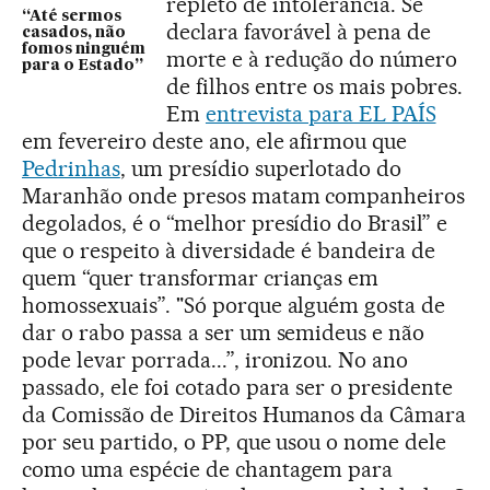
repleto de intolerância. Se
“Até sermos
declara favorável à pena de
casados, não
fomos ninguém
morte e à redução do número
para o Estado”
de filhos entre os mais pobres.
Em
entrevista para EL PAÍS
em fevereiro deste ano, ele afirmou que
Pedrinhas
, um presídio superlotado do
Maranhão onde presos matam companheiros
degolados, é o “melhor presídio do Brasil” e
que o respeito à diversidade é bandeira de
quem “quer transformar crianças em
homossexuais”. "Só porque alguém gosta de
dar o rabo passa a ser um semideus e não
pode levar porrada...”, ironizou. No ano
passado, ele foi cotado para ser o presidente
da Comissão de Direitos Humanos da Câmara
por seu partido, o PP, que usou o nome dele
como uma espécie de chantagem para