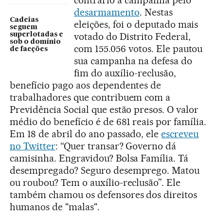
contrário à campanha pelo
desarmamento
. Nestas
Cadeias
eleições, foi o deputado mais
seguem
votado do Distrito Federal,
superlotadas e
sob o domínio
com 155.056 votos. Ele pautou
de facções
sua campanha na defesa do
fim do auxílio-reclusão,
benefício pago aos dependentes de
trabalhadores que contribuem com a
Previdência Social que estão presos. O valor
médio do benefício é de 681 reais por família.
Em 18 de abril do ano passado, ele
escreveu
no Twitter
: “Quer transar? Governo dá
camisinha. Engravidou? Bolsa Família. Tá
desempregado? Seguro desemprego. Matou
ou roubou? Tem o auxílio-reclusão”. Ele
também chamou os defensores dos direitos
humanos de "malas".