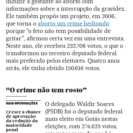
induzir a gestante ao aborto com
informações sobre a interrupção da gravidez.
Ele também propôs um projeto, em 2006,
que torna o
aborto um crime hediondo
porque “o feto não tem possibilidade de
gritar”, afirmou certa vez em uma entrevista.
Neste ano, ele recebeu 232.708 votos, o que o
transformou no terceiro deputado federal
mais preferido pelos eleitores. Quatro anos
atrás, ele tinha obtido 150.616 votos.
“O crime não tem rosto”
O delegado Waldir Soares
MAIS INFORMAÇÕES
(PSDB) foi o deputado federal
Cresce a chance
de aprovação
mais eleito em Goiás nestas
da redução da
eleições, com 274.625 votos,
maioridade
penal