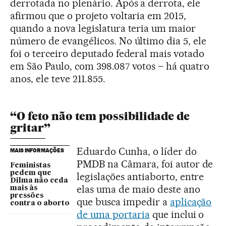
derrotada no plenário. Após a derrota, ele
afirmou que o projeto voltaria em 2015,
quando a nova legislatura teria um maior
número de evangélicos. No último dia 5, ele
foi o terceiro deputado federal mais votado
em São Paulo, com 398.087 votos – há quatro
anos, ele teve 211.855.
“O feto não tem possibilidade de
gritar”
Eduardo Cunha, o líder do
MAIS INFORMAÇÕES
PMDB na Câmara, foi autor de
Feministas
pedem que
legislações antiaborto, entre
Dilma não ceda
elas uma de maio deste ano
mais às
pressões
que busca impedir a
aplicação
contra o aborto
de uma portaria
que inclui o