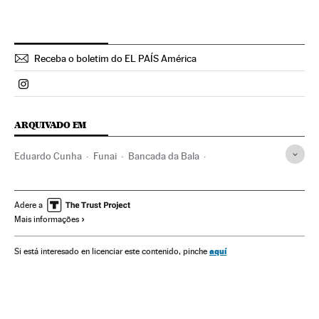
Receba o boletim do EL PAÍS América
Politica El País Brasil en Instagram
ARQUIVADO EM
Eduardo Cunha
Funai
Bancada da Bala
Bancada evangélica
Estatuto Desarmamento
Eleições 2014
Bancada BBB
Maioridade Penal
Adere a
Mais informações
Eleições Brasil
Licença armas
Igreja evangélica
Homofobia
Indígenas
Índios americanos
aquí
Si está interesado en licenciar este contenido, pinche
Ministério Justiça
Responsabilidade penal
Armas privadas
Associações políticas
Protestantismo