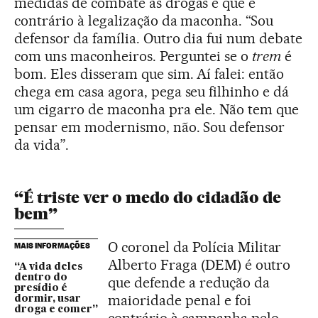
medidas de combate às drogas e que é
contrário à legalização da maconha. “Sou
defensor da família. Outro dia fui num debate
com uns maconheiros. Perguntei se o
trem
é
bom. Eles disseram que sim. Aí falei: então
chega em casa agora, pega seu filhinho e dá
um cigarro de maconha pra ele. Não tem que
pensar em modernismo, não. Sou defensor
da vida”.
“É triste ver o medo do cidadão de
bem”
O coronel da Polícia Militar
MAIS INFORMAÇÕES
Alberto Fraga (DEM) é outro
“A vida deles
dentro do
que defende a redução da
presídio é
maioridade penal e foi
dormir, usar
droga e comer”