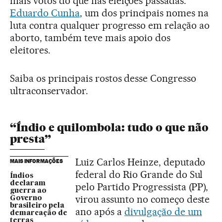
mais votos do que nas eleições passadas.
Eduardo Cunha
, um dos principais nomes na
luta contra qualquer progresso em relação ao
aborto, também teve mais apoio dos
eleitores.
Saiba os principais rostos desse Congresso
ultraconservador.
“Índio e quilombola: tudo o que não
presta”
Luiz Carlos Heinze, deputado
MAIS INFORMAÇÕES
federal do Rio Grande do Sul
Índios
declaram
pelo Partido Progressista (PP),
guerra ao
virou assunto no começo deste
Governo
brasileiro pela
ano após a
divulgação de um
demarcação de
terras