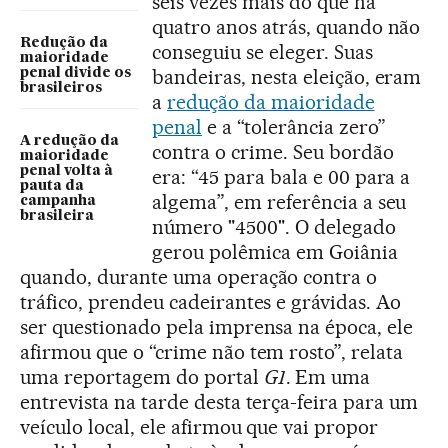
seis vezes mais do que há
quatro anos atrás, quando não
Redução da
conseguiu se eleger. Suas
maioridade
bandeiras, nesta eleição, eram
penal divide os
brasileiros
a
redução da maioridade
penal
e a “tolerância zero”
A redução da
contra o crime. Seu bordão
maioridade
penal volta à
era: “45 para bala e 00 para a
pauta da
algema”, em referência a seu
campanha
brasileira
número "4500". O delegado
gerou polêmica em Goiânia
quando, durante uma operação contra o
tráfico, prendeu cadeirantes e grávidas. Ao
ser questionado pela imprensa na época, ele
afirmou que o “crime não tem rosto”, relata
uma reportagem do portal
G1
. Em uma
entrevista na tarde desta terça-feira para um
veículo local, ele afirmou que vai propor