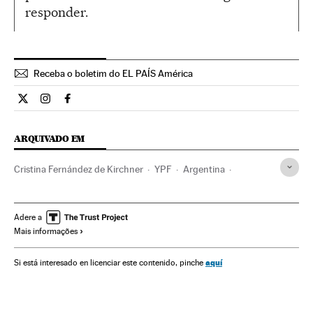
responder.
Receba o boletim do EL PAÍS América
Internacional El País Brasil en Twitter
Internacional El País Brasil en Instagram
Internacional El País Brasil en Facebook
ARQUIVADO EM
Cristina Fernández de Kirchner
YPF
Argentina
Repsol
América do Sul
América Latina
Empresas
América
Economia
Petroleiras
Petróleo
Adere a
Mais informações
Combustíveis fósseis
Matérias-primas
Combustíveis
Energia não renovável
Fontes energia
Energia
Indústria
aquí
Si está interesado en licenciar este contenido, pinche