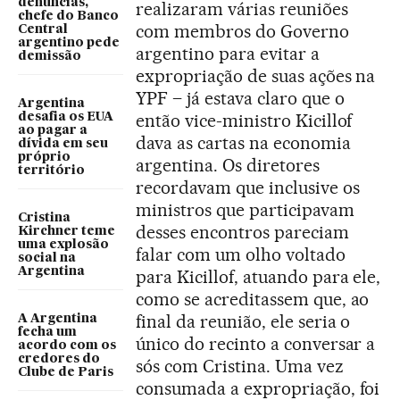
denúncias,
realizaram várias reuniões
chefe do Banco
com membros do Governo
Central
argentino pede
argentino para evitar a
demissão
expropriação de suas ações na
YPF – já estava claro que o
Argentina
então vice-ministro Kicillof
desafia os EUA
ao pagar a
dava as cartas na economia
dívida em seu
próprio
argentina. Os diretores
território
recordavam que inclusive os
ministros que participavam
Cristina
desses encontros pareciam
Kirchner teme
uma explosão
falar com um olho voltado
social na
Argentina
para Kicillof, atuando para ele,
como se acreditassem que, ao
final da reunião, ele seria o
A Argentina
fecha um
único do recinto a conversar a
acordo com os
credores do
sós com Cristina. Uma vez
Clube de Paris
consumada a expropriação, foi