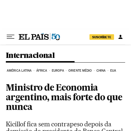
Pular para o conteúdo
SUSCRÍBETE
Internacional
AMÉRICA LATINA
ÁFRICA
EUROPA
ORIENTE MÉDIO
CHINA
EUA
Ministro de Economia
argentino, mais forte do que
nunca
Kicillof fica sem contrapeso depois da