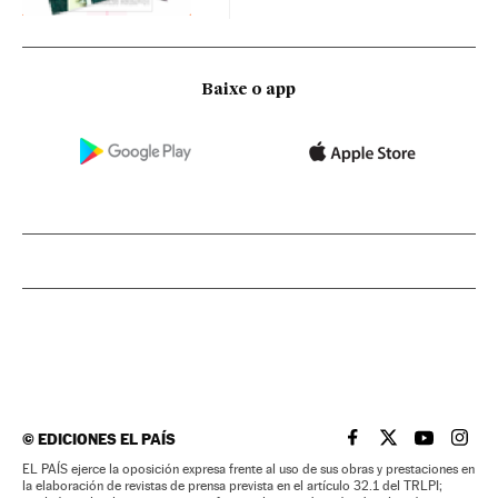
Baixe o app
©
EDICIONES EL PAÍS
EL PAÍS BRASIL EN
EL PAÍS BRASI
EL PAÍS B
EL PA
EL PAÍS ejerce la oposición expresa frente al uso de sus obras y prestaciones en
la elaboración de revistas de prensa prevista en el artículo 32.1 del TRLPI;