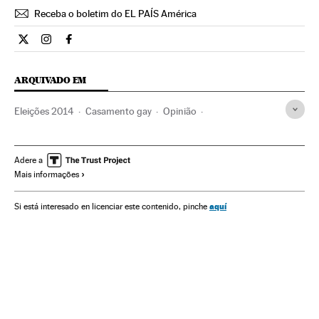
Receba o boletim do EL PAÍS América
Opiniao El País Brasil en Twitter
Opiniao El País Brasil en Instagram
Opiniao El País Brasil en Facebook
ARQUIVADO EM
Eleições 2014
Casamento gay
Opinião
Igreja evangélica
Eleições Brasil
Ativismo lgtbiq
Casamento
Protestantismo
Direitos civis
Ativismo
Adere a
Mais informações
LGTBI
Casal
Família
Homossexualidade
Direitos humanos
Orientação sexual
aquí
Si está interesado en licenciar este contenido, pinche
Eleições presidenciais
Igreja católica
Eleições
Sexualidade
Grupos sociais
Cristianismo
Religião
Preconceitos
Problemas sociais