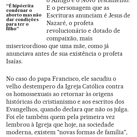
o Antigo e o Novo Testamento.
“É hipócrita
E o personagem que as
condenar o
Escrituras anunciam é Jesus de
aborto mas não
dar condições
Nazaré, o profeta
para ter o
filho”
revolucionário e dotado de
compaixão, mais
misericordioso que uma mãe, como já
anunciava antes de sua existência o profeta
Isaías.
No caso do papa Francisco, ele sacudiu o
velho destempero da Igreja Católica contra
os homossexuais ao retornar às origens
históricas do cristianismo e aos escritos dos
Evangelhos, quando declara que não os julga.
Foi ele também quem pela primeira vez
lembrou à Igreja que hoje, na sociedade
moderna, existem "novas formas de família",