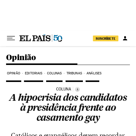
Pular para o conteúdo
SUSCRÍBETE
Opinião
OPINIÃO
EDITORIAIS
COLUNAS
TRIBUNAS
ANÁLISES
COLUNA
i
A hipocrisia dos candidatos
à presidência frente ao
casamento gay
Católicos e evangélicos devem recordar