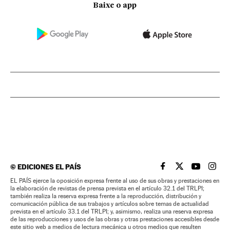
Baixe o app
©
EDICIONES EL PAÍS
EL PAÍS BRASIL EN
EL PAÍS BRASI
EL PAÍS B
EL PA
EL PAÍS ejerce la oposición expresa frente al uso de sus obras y prestaciones en
la elaboración de revistas de prensa prevista en el artículo 32.1 del TRLPI;
también realiza la reserva expresa frente a la reproducción, distribución y
comunicación pública de sus trabajos y artículos sobre temas de actualidad
prevista en el artículo 33.1 del TRLPI; y, asimismo, realiza una reserva expresa
de las reproducciones y usos de las obras y otras prestaciones accesibles desde
este sitio web a medios de lectura mecánica u otros medios que resulten