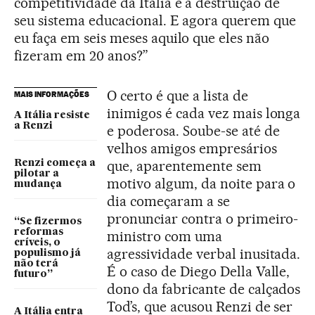
competitividade da Itália e à destruição de
seu sistema educacional. E agora querem que
eu faça em seis meses aquilo que eles não
fizeram em 20 anos?”
O certo é que a lista de
MAIS INFORMAÇÕES
inimigos é cada vez mais longa
A Itália resiste
a Renzi
e poderosa. Soube-se até de
velhos amigos empresários
que, aparentemente sem
Renzi começa a
pilotar a
motivo algum, da noite para o
mudança
dia começaram a se
pronunciar contra o primeiro-
“Se fizermos
reformas
ministro com uma
críveis, o
agressividade verbal inusitada.
populismo já
não terá
É o caso de Diego Della Valle,
futuro”
dono da fabricante de calçados
Tod’s, que acusou Renzi de ser
A Itália entra