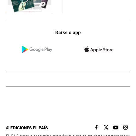
Baixe o app
©
EDICIONES EL PAÍS
EL PAÍS BRASIL EN
EL PAÍS BRASI
EL PAÍS B
EL PA