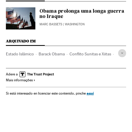
Obama prolonga uma longa guerra
no Iraque
MARC BASSETS
| WASHINGTON
ARQUIVADO EM
Estado Islâmico
Barack Obama
Conflito Sunitas e Xiitas
Síria
Iraque
Oriente médio
Estados Unidos
Grupos terroristas
América do Norte
Ásia
Terrorismo
Adere a
Mais informações
Conflitos
aquí
Si está interesado en licenciar este contenido, pinche