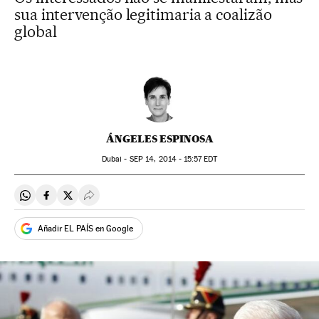
sua intervenção legitimaria a coalizão
global
ÁNGELES ESPINOSA
Dubai -
SEP
14, 2014 - 15:57
EDT
Compartir en Whatsapp
Compartir en Facebook
Compartir en Twitter
Desplegar Redes Sociales
Añadir EL PAÍS en Google