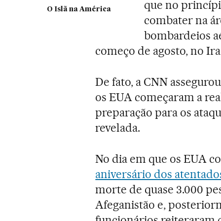
que no princípi
O Islã na América
combater na ár
bombardeios aé
começo de agosto, no Iraq
De fato, a CNN asseguro
os EUA começaram a reali
preparação para os ataqu
revelada.
No dia em que os EUA
aniversário dos atentado
morte de quase 3.000 pe
Afeganistão e, posteriorm
funcionários reiterara