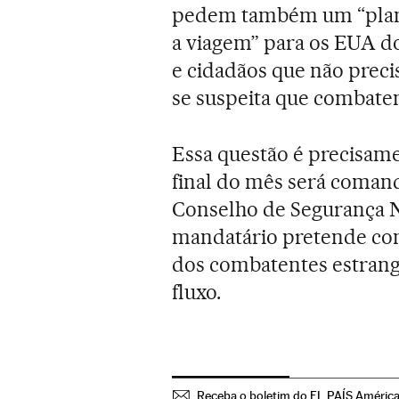
pedem também um “plano 
a viagem” para os EUA d
e cidadãos que não preci
se suspeita que combatem
Essa questão é precisam
final do mês será coman
Conselho de Segurança N
mandatário pretende con
dos combatentes estrang
fluxo.
Receba o boletim do EL PAÍS Améric