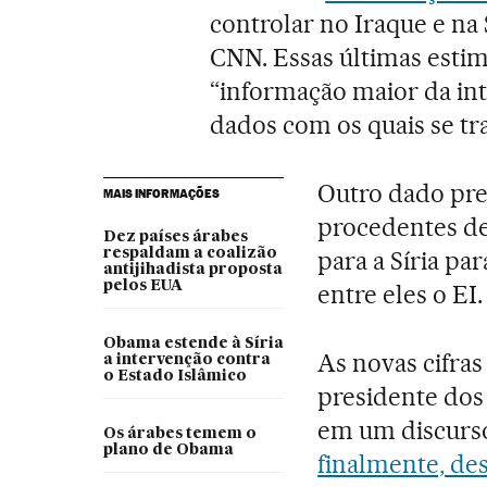
controlar no Iraque e na S
CNN. Essas últimas esti
“informação maior da inte
dados com os quais se tr
Outro dado pre
MAIS INFORMAÇÕES
procedentes de
Dez países árabes
respaldam a coalizão
para a Síria pa
antijihadista proposta
pelos EUA
entre eles o EI.
Obama estende à Síria
As novas cifra
a intervenção contra
o Estado Islâmico
presidente dos
em um discur
Os árabes temem o
plano de Obama
finalmente, des