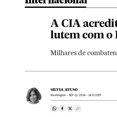
Internacional
A CIA acredit
lutem com o 
Milhares de combatent
SILVIA AYUSO
Washington -
SEP
12, 2014 - 14:01
EDT
Compartir en Whatsapp
Compartir en Facebook
Compartir en Twitter
Desplegar Redes Soci