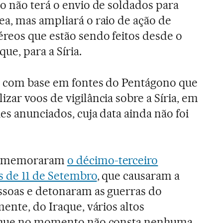
o não terá o envio de soldados para
ea, mas ampliará o raio de ação de
reos que estão sendo feitos desde o
ue, para a Síria.
u com base em fontes do Pentágono que
zar voos de vigilância sobre a Síria, em
es anunciados, cuja data ainda não foi
 comemoraram
o décimo-terceiro
s de 11 de Setembro
, que causaram a
ssoas e detonaram as guerras do
ente, do Iraque, vários altos
m que no momento não consta nenhuma