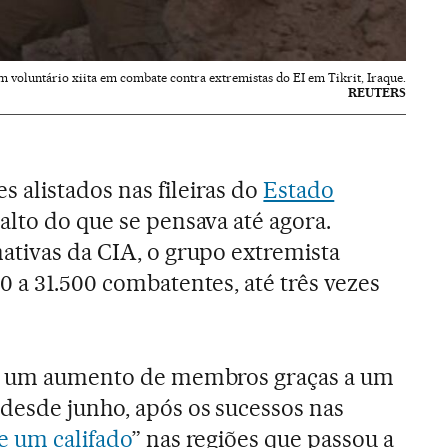
 voluntário xiita em combate contra extremistas do EI em Tikrit, Iraque.
REUTERS
alistados nas fileiras do
Estado
lto do que se pensava até agora.
ativas da CIA, o grupo extremista
0 a 31.500 combatentes, até três vezes
em um aumento de membros graças a um
desde junho, após os sucessos nas
e um califado
” nas regiões que passou a