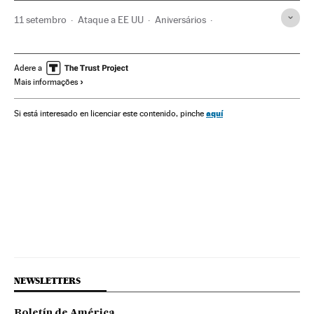
11 setembro
Ataque a EE UU
Aniversários
Atentados terroristas
Eventos
Terrorismo
Sociedade
Adere a
Mais informações
aquí
Si está interesado en licenciar este contenido, pinche
NEWSLETTERS
Boletín de América