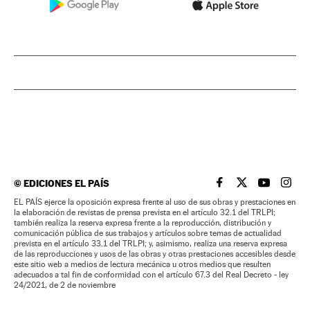
©
EDICIONES EL PAÍS
EL PAÍS BRASIL EN
EL PAÍS BRASI
EL PAÍS B
EL PA
EL PAÍS ejerce la oposición expresa frente al uso de sus obras y prestaciones en
la elaboración de revistas de prensa prevista en el artículo 32.1 del TRLPI;
también realiza la reserva expresa frente a la reproducción, distribución y
comunicación pública de sus trabajos y artículos sobre temas de actualidad
prevista en el artículo 33.1 del TRLPI; y, asimismo, realiza una reserva expresa
de las reproducciones y usos de las obras y otras prestaciones accesibles desde
este sitio web a medios de lectura mecánica u otros medios que resulten
adecuados a tal fin de conformidad con el artículo 67.3 del Real Decreto - ley
24/2021, de 2 de noviembre