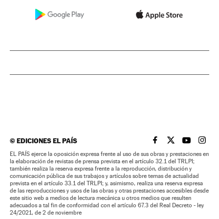
©
EDICIONES EL PAÍS
EL PAÍS BRASIL EN
EL PAÍS BRASI
EL PAÍS B
EL PA
EL PAÍS ejerce la oposición expresa frente al uso de sus obras y prestaciones en
la elaboración de revistas de prensa prevista en el artículo 32.1 del TRLPI;
también realiza la reserva expresa frente a la reproducción, distribución y
comunicación pública de sus trabajos y artículos sobre temas de actualidad
prevista en el artículo 33.1 del TRLPI; y, asimismo, realiza una reserva expresa
de las reproducciones y usos de las obras y otras prestaciones accesibles desde
este sitio web a medios de lectura mecánica u otros medios que resulten
adecuados a tal fin de conformidad con el artículo 67.3 del Real Decreto - ley
24/2021, de 2 de noviembre