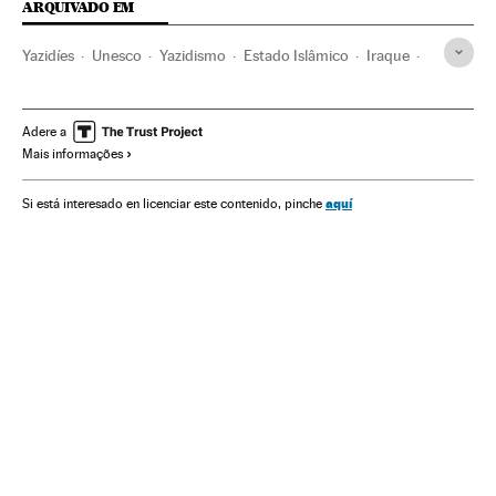
ARQUIVADO EM
Yazidíes
Unesco
Yazidismo
Estado Islâmico
Iraque
Conflito Sunitas e Xiitas
Patrimônio artístico
terrorismo islâmico
Minorias religiosas
Arqueologia
Adere a
Mais informações
Islã
Patrimônio cultural
Conservação arte
Minorias étnicas
Oriente médio
Grupos sociais
Etnias
aquí
Si está interesado en licenciar este contenido, pinche
Ásia
Grupos terroristas
Organizações internacionais
Terrorismo
Religião
Arte
Relações exteriores
Cultura