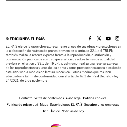
©
EDICIONES EL PAÍS
EL PAÍS BRASIL EN
EL PAÍS BRASI
EL PAÍS B
EL PA
EL PAÍS ejerce la oposición expresa frente al uso de sus obras y prestaciones en
la elaboración de revistas de prensa prevista en el artículo 32.1 del TRLPI;
también realiza la reserva expresa frente a la reproducción, distribución y
comunicación pública de sus trabajos y artículos sobre temas de actualidad
prevista en el artículo 33.1 del TRLPI; y, asimismo, realiza una reserva expresa
de las reproducciones y usos de las obras y otras prestaciones accesibles desde
este sitio web a medios de lectura mecánica u otros medios que resulten
adecuados a tal fin de conformidad con el artículo 67.3 del Real Decreto - ley
24/2021, de 2 de noviembre
Contacto
Venta de contenidos
Aviso legal
Política cookies
Política de privacidad
Mapa
Suscripciones EL PAÍS
Suscripciones empresas
RSS
Índice
Noticias de hoy