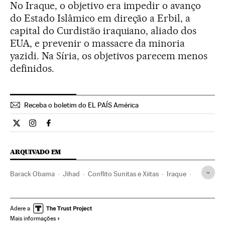
No Iraque, o objetivo era impedir o avanço
do Estado Islâmico em direção a Erbil, a
capital do Curdistão iraquiano, aliado dos
EUA, e prevenir o massacre da minoria
yazidi. Na Síria, os objetivos parecem menos
definidos.
Receba o boletim do EL PAÍS América
Internacional El País Brasil en Twitter
Internacional El País Brasil en Instagram
Internacional El País Brasil en Facebook
ARQUIVADO EM
Barack Obama
Jihad
Conflito Sunitas e Xiitas
Iraque
Islã
Terrorismo islamista
Estados Unidos
América do Norte
Grupos terroristas
América
Adere a
Mais informações
Terrorismo
Conflitos
Religião