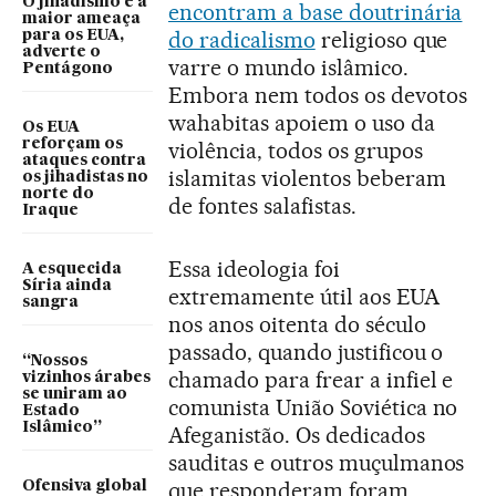
O jihadismo é a
encontram a base doutrinária
maior ameaça
do radicalismo
religioso que
para os EUA,
adverte o
varre o mundo islâmico.
Pentágono
Embora nem todos os devotos
wahabitas apoiem o uso da
Os EUA
reforçam os
violência, todos os grupos
ataques contra
islamitas violentos beberam
os jihadistas no
norte do
de fontes salafistas.
Iraque
Essa ideologia foi
A esquecida
Síria ainda
extremamente útil aos EUA
sangra
nos anos oitenta do século
passado, quando justificou o
“Nossos
chamado para frear a infiel e
vizinhos árabes
se uniram ao
comunista União Soviética no
Estado
Islâmico”
Afeganistão. Os dedicados
sauditas e outros muçulmanos
que responderam foram
Ofensiva global