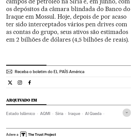
campos de petróleo na Síria e, em junho, com
os depósitos da câmara blindada do Banco do
Iraque em Mossul. Hoje, depois de por acaso
ter sido interceptados vários pen drives com
as contas do grupo, seus ativos são estimados
em 2 bilhões de dólares (4,5 bilhões de reais).
Receba o boletim do EL PAÍS América
Internacional El País Brasil en Twitter
Internacional El País Brasil en Instagram
Internacional El País Brasil en Facebook
ARQUIVADO EM
Estado Islâmico
AQMI
Síria
Iraque
Al Qaeda
Conflito Sunitas e Xiitas
terrorismo islâmico
Islã
Oriente médio
Grupos terroristas
Ásia
Terrorismo
Adere a