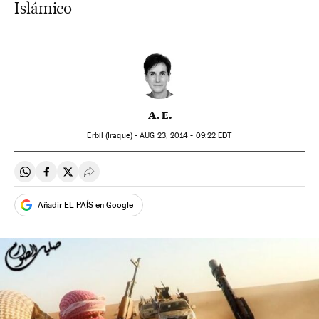
Islámico
A. E.
Erbil (Iraque) -
AUG
23, 2014 - 09:22
EDT
Compartir en Whatsapp
Compartir en Facebook
Compartir en Twitter
Desplegar Redes Sociales
Añadir EL PAÍS en Google