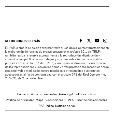
©
EDICIONES EL PAÍS
EL PAÍS BRASIL EN
EL PAÍS BRASI
EL PAÍS B
EL PA
EL PAÍS ejerce la oposición expresa frente al uso de sus obras y prestaciones en
la elaboración de revistas de prensa prevista en el artículo 32.1 del TRLPI;
también realiza la reserva expresa frente a la reproducción, distribución y
comunicación pública de sus trabajos y artículos sobre temas de actualidad
prevista en el artículo 33.1 del TRLPI; y, asimismo, realiza una reserva expresa
de las reproducciones y usos de las obras y otras prestaciones accesibles desde
este sitio web a medios de lectura mecánica u otros medios que resulten
adecuados a tal fin de conformidad con el artículo 67.3 del Real Decreto - ley
24/2021, de 2 de noviembre
Contacto
Venta de contenidos
Aviso legal
Política cookies
Política de privacidad
Mapa
Suscripciones EL PAÍS
Suscripciones empresas
RSS
Índice
Noticias de hoy