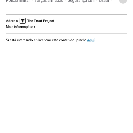
Polícia militar
Forças armadas
Segurança civil
Brasil
Polícia
América do Sul
América Latina
Força segurança
Defesa
América
Justiça
Adere a
Mais informações
Gestão de segurança
aquí
Si está interesado en licenciar este contenido, pinche