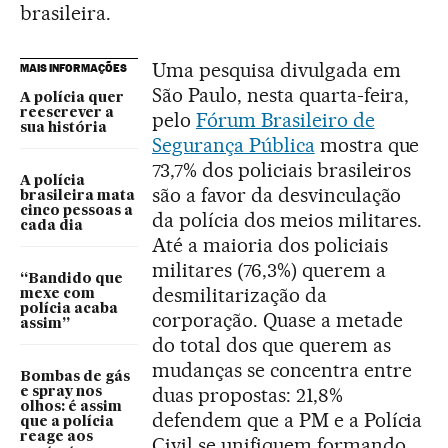
brasileira.
Uma pesquisa divulgada em
MAIS INFORMAÇÕES
São Paulo, nesta quarta-feira,
A polícia quer
reescrever a
pelo
Fórum Brasileiro de
sua história
Segurança Pública
mostra que
73,7% dos policiais brasileiros
A polícia
são a favor da desvinculação
brasileira mata
cinco pessoas a
da polícia dos meios militares.
cada dia
Até a maioria dos policiais
militares (76,3%) querem a
“Bandido que
desmilitarização da
mexe com
polícia acaba
corporação. Quase a metade
assim”
do total dos que querem as
mudanças se concentra entre
Bombas de gás
duas propostas: 21,8%
e spray nos
olhos: é assim
defendem que a PM e a Polícia
que a polícia
reage aos
Civil se unifiquem formando