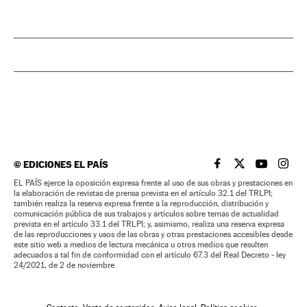
©
EDICIONES EL PAÍS
EL PAÍS BRASIL EN
EL PAÍS BRASI
EL PAÍS B
EL PA
EL PAÍS ejerce la oposición expresa frente al uso de sus obras y prestaciones en
la elaboración de revistas de prensa prevista en el artículo 32.1 del TRLPI;
también realiza la reserva expresa frente a la reproducción, distribución y
comunicación pública de sus trabajos y artículos sobre temas de actualidad
prevista en el artículo 33.1 del TRLPI; y, asimismo, realiza una reserva expresa
de las reproducciones y usos de las obras y otras prestaciones accesibles desde
este sitio web a medios de lectura mecánica u otros medios que resulten
adecuados a tal fin de conformidad con el artículo 67.3 del Real Decreto - ley
24/2021, de 2 de noviembre