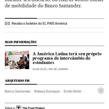
de mobilidade do Banco Santander.
Receba o boletim do EL PAÍS América
MAIS INFORMAÇÕES
A América Latina terá seu próprio
programa de intercâmbio de
estudantes
ELISA SILIÓ
| RIO DE JANEIRO
ARQUIVADO EM
Banco Santander
Rebeca Grynspan
Emilio Botín
Universidade
Educação superior
Empresas
Sistema educativo
Educação
Economia
Adere a