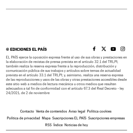
©
EDICIONES EL PAÍS
EL PAÍS BRASIL EN
EL PAÍS BRASI
EL PAÍS B
EL PA
EL PAÍS ejerce la oposición expresa frente al uso de sus obras y prestaciones en
la elaboración de revistas de prensa prevista en el artículo 32.1 del TRLPI;
también realiza la reserva expresa frente a la reproducción, distribución y
comunicación pública de sus trabajos y artículos sobre temas de actualidad
prevista en el artículo 33.1 del TRLPI; y, asimismo, realiza una reserva expresa
de las reproducciones y usos de las obras y otras prestaciones accesibles desde
este sitio web a medios de lectura mecánica u otros medios que resulten
adecuados a tal fin de conformidad con el artículo 67.3 del Real Decreto - ley
24/2021, de 2 de noviembre
Contacto
Venta de contenidos
Aviso legal
Política cookies
Política de privacidad
Mapa
Suscripciones EL PAÍS
Suscripciones empresas
RSS
Índice
Noticias de hoy