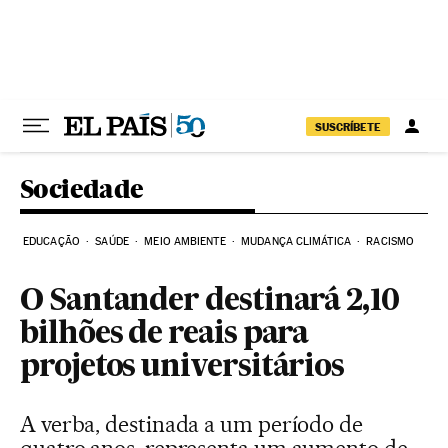
Pular para o conteúdo
SUSCRÍBETE
Sociedade
EDUCAÇÃO
SAÚDE
MEIO AMBIENTE
MUDANÇA CLIMÁTICA
RACISMO
O Santander destinará 2,10
bilhões de reais para
projetos universitários
A verba, destinada a um período de