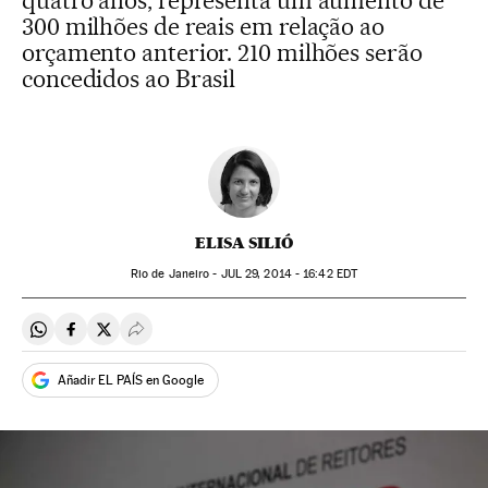
quatro anos, representa um aumento de
300 milhões de reais em relação ao
orçamento anterior. 210 milhões serão
concedidos ao Brasil
ELISA SILIÓ
Rio de Janeiro -
JUL
29, 2014 - 16:42
EDT
Compartir en Whatsapp
Compartir en Facebook
Compartir en Twitter
Desplegar Redes Sociales
Añadir EL PAÍS en Google