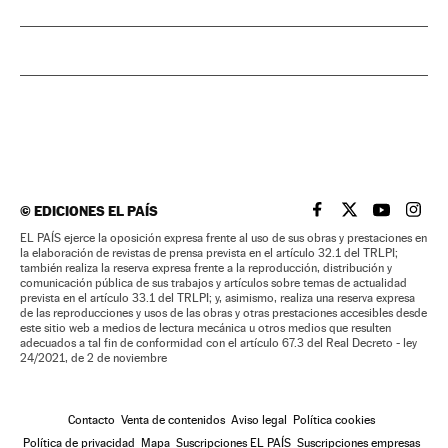
©
EDICIONES EL PAÍS
EL PAÍS BRASIL EN
EL PAÍS BRASI
EL PAÍS B
EL PA
EL PAÍS ejerce la oposición expresa frente al uso de sus obras y prestaciones en
la elaboración de revistas de prensa prevista en el artículo 32.1 del TRLPI;
también realiza la reserva expresa frente a la reproducción, distribución y
comunicación pública de sus trabajos y artículos sobre temas de actualidad
prevista en el artículo 33.1 del TRLPI; y, asimismo, realiza una reserva expresa
de las reproducciones y usos de las obras y otras prestaciones accesibles desde
este sitio web a medios de lectura mecánica u otros medios que resulten
adecuados a tal fin de conformidad con el artículo 67.3 del Real Decreto - ley
24/2021, de 2 de noviembre
Contacto
Venta de contenidos
Aviso legal
Política cookies
Política de privacidad
Mapa
Suscripciones EL PAÍS
Suscripciones empresas