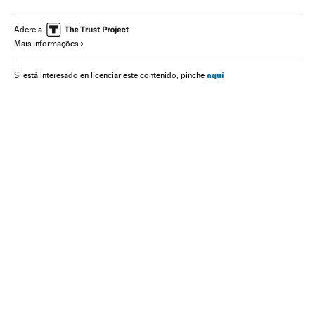
Departamento Defesa EUA
Europa Leste
Estados Unidos
Segurança nacional
América do Norte
Adere a
Mais informações
Europa
América
Defesa
aquí
Si está interesado en licenciar este contenido, pinche