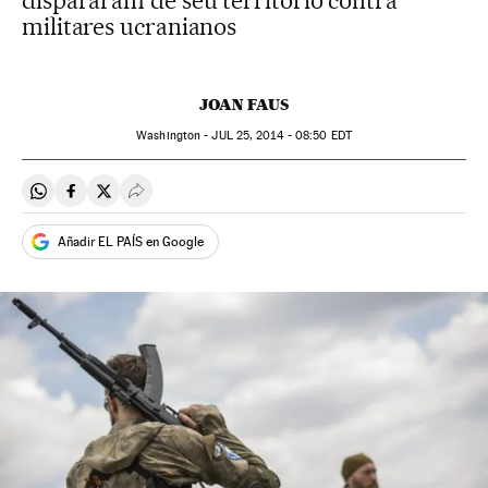
dispararam de seu território contra
militares ucranianos
JOAN FAUS
Washington -
JUL
25, 2014 - 08:50
EDT
Compartir en Whatsapp
Compartir en Facebook
Compartir en Twitter
Desplegar Redes Sociales
Añadir EL PAÍS en Google