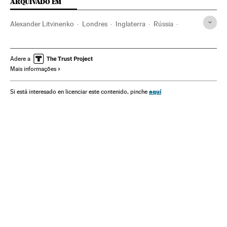
ARQUIVADO EM
Alexander Litvinenko
Londres
Inglaterra
Rússia
Reino Unido
Espionagem
Europa Leste
Europa Ocidental
Europa
Política
Adere a
Mais informações
aquí
Si está interesado en licenciar este contenido, pinche