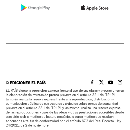
©
EDICIONES EL PAÍS
EL PAÍS BRASIL EN
EL PAÍS BRASI
EL PAÍS B
EL PA
EL PAÍS ejerce la oposición expresa frente al uso de sus obras y prestaciones en
la elaboración de revistas de prensa prevista en el artículo 32.1 del TRLPI;
también realiza la reserva expresa frente a la reproducción, distribución y
comunicación pública de sus trabajos y artículos sobre temas de actualidad
prevista en el artículo 33.1 del TRLPI; y, asimismo, realiza una reserva expresa
de las reproducciones y usos de las obras y otras prestaciones accesibles desde
este sitio web a medios de lectura mecánica u otros medios que resulten
adecuados a tal fin de conformidad con el artículo 67.3 del Real Decreto - ley
24/2021, de 2 de noviembre