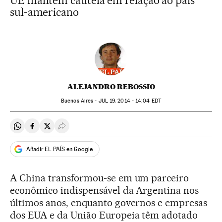
UE mantêm cautela em relação ao país
sul-americano
ALEJANDRO REBOSSIO
Buenos Aires -
JUL
19, 2014 - 14:04
EDT
Compartir en Whatsapp
Compartir en Facebook
Compartir en Twitter
Desplegar Redes Sociales
Añadir EL PAÍS en Google
A China transformou-se em um parceiro
econômico indispensável da Argentina nos
últimos anos, enquanto governos e empresas
dos EUA e da União Europeia têm adotado