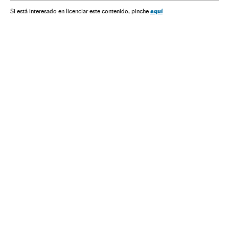
Comércio
aquí
Si está interesado en licenciar este contenido, pinche