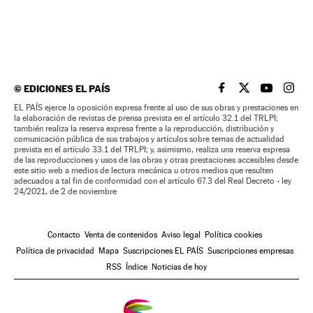
©
EDICIONES EL PAÍS
EL PAÍS BRASIL EN
EL PAÍS BRASI
EL PAÍS B
EL PA
EL PAÍS ejerce la oposición expresa frente al uso de sus obras y prestaciones en
la elaboración de revistas de prensa prevista en el artículo 32.1 del TRLPI;
también realiza la reserva expresa frente a la reproducción, distribución y
comunicación pública de sus trabajos y artículos sobre temas de actualidad
prevista en el artículo 33.1 del TRLPI; y, asimismo, realiza una reserva expresa
de las reproducciones y usos de las obras y otras prestaciones accesibles desde
este sitio web a medios de lectura mecánica u otros medios que resulten
adecuados a tal fin de conformidad con el artículo 67.3 del Real Decreto - ley
24/2021, de 2 de noviembre
Contacto
Venta de contenidos
Aviso legal
Política cookies
Política de privacidad
Mapa
Suscripciones EL PAÍS
Suscripciones empresas
RSS
Índice
Noticias de hoy