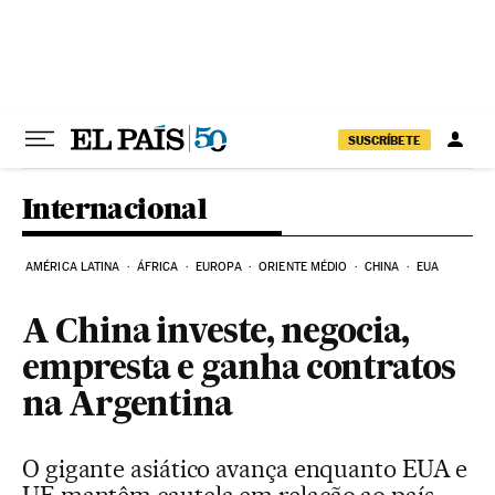
Pular para o conteúdo
SUSCRÍBETE
Internacional
AMÉRICA LATINA
ÁFRICA
EUROPA
ORIENTE MÉDIO
CHINA
EUA
A China investe, negocia,
empresta e ganha contratos
na Argentina
O gigante asiático avança enquanto EUA e