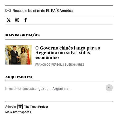
Receba o boletim do EL PAÍS América
Internacional El País Brasil en Twitter
Internacional El País Brasil en Instagram
Internacional El País Brasil en Facebook
MAIS INFORMAÇÕES
O Governo chinês lança para a
Argentina um salva-vidas
econômico
FRANCISCO PEREGIL
| BUENOS AIRES
ARQUIVADO EM
Investimentos estrangeiros
Argentina
Comércio internacional
China
Ásia oriental
América do Sul
América Latina
Ásia
Créditos
Adere a
Mais informações
América
Serviços bancários
Banca
Finanças