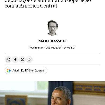
deportações e aumentar a cooperação
com a América Central
MARC BASSETS
Washington -
JUL
08, 2014 - 16:01
EDT
Compartir en Whatsapp
Compartir en Facebook
Compartir en Twitter
Desplegar Redes Sociales
Añadir EL PAÍS en Google