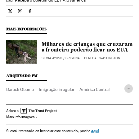
Receba o boletim do EL PAÍS América
Internacional El País Brasil en Twitter
Internacional El País Brasil en Instagram
Internacional El País Brasil en Facebook
MAIS INFORMAÇÕES
Milhares de crianças que cruzaram
a fronteira poderão ficar nos EUA
SILVIA AYUSO
/
CRISTINA F. PEREDA
| WASHINGTON
ARQUIVADO EM
Barack Obama
Imigração irregular
América Central
Política migração
Estados Unidos
Migração
América do Norte
Demografia
América
Sociedade
Adere a
Mais informações
aquí
Si está interesado en licenciar este contenido, pinche