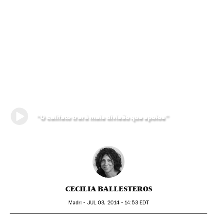
“O califato trará mais divisão que apoios”
CECILIA BALLESTEROS
Madri -
JUL
03, 2014 - 14:53
EDT