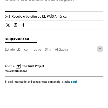
Receba o boletim do EL PAÍS América
Internacional El País Brasil en Twitter
Internacional El País Brasil en Instagram
Internacional El País Brasil en Facebook
ARQUIVADO EM
Estado Islâmico
Iraque
Síria
Al Qaeda
terrorismo islâmico
Oriente médio
Grupos terroristas
Ásia
Terrorismo
Adere a
Mais informações
aquí
Si está interesado en licenciar este contenido, pinche