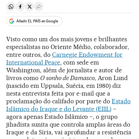
Compartir en Whatsapp
Compartir en Facebook
Compartir en Twitter
Desplegar Redes Sociales
Añadir EL PAÍS en Google
Visto como um dos mais jovens e brilhantes
especialistas no Oriente Médio, colaborador,
entre outros, do
Carnegie Endowment for
International Peace
, com sede em
Washington, além de jornalista e autor de
livros como
O sonho de Damasco
, Aron Lund
(nascido em Uppsala, Suécia, em 1980) diz
nesta entrevista feita por e-mail que a
proclamação do califado por parte do
Estado
Islâmico do Iraque e do Levante (EIIL)
–
agora apenas Estado Islâmico –, o grupo
jihadista sunita que controla amplas áreas do
Iraque e da Síria, vai aprofundar a resistência