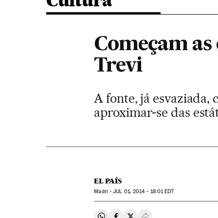
Cultura
Começam as o
Trevi
A fonte, já esvaziada,
aproximar-se das está
EL PAÍS
Madri -
JUL
01, 2014 - 18:01
EDT