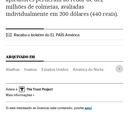
milhões de colmeias, avaliadas
individualmente em 200 dólares (440 reais).
Receba o boletim do EL PAÍS América
ARQUIVADO EM
Abelhas
Insetos
Estados Unidos
América do Norte
América
Economia
Animais
Problemas ambientais
Espécies
Administração Estado
Meio ambiente
Adere a
Mais informações
Administração pública
aquí
Si está interesado en licenciar este contenido, pinche