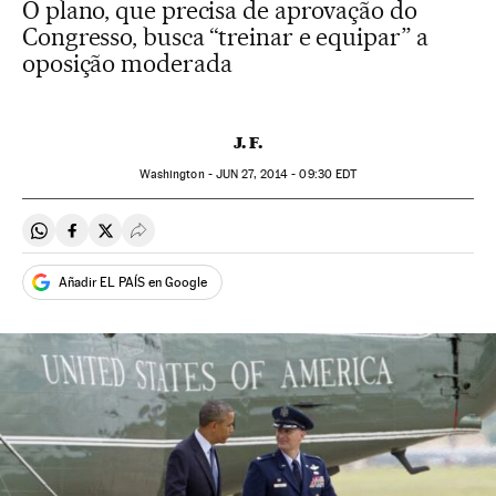
O plano, que precisa de aprovação do
Congresso, busca “treinar e equipar” a
oposição moderada
J. F.
Washington -
JUN
27, 2014 - 09:30
EDT
Compartir en Whatsapp
Compartir en Facebook
Compartir en Twitter
Desplegar Redes Sociales
Añadir EL PAÍS en Google