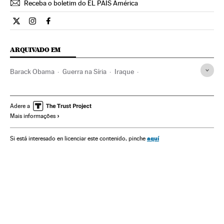
Receba o boletim do EL PAÍS América
Internacional El País Brasil en Twitter
Internacional El País Brasil en Instagram
Internacional El País Brasil en Facebook
ARQUIVADO EM
Barack Obama
Guerra na Síria
Iraque
Primavera árabe
Guerra civil
Estados Unidos
Revoluções
Oriente médio
América do Norte
Adere a
Mais informações
Conflitos políticos
Guerra
Ásia
América
Conflitos
Política
Protestos sociais
Mal-estar social
aquí
Si está interesado en licenciar este contenido, pinche
Problemas sociais
Sociedade