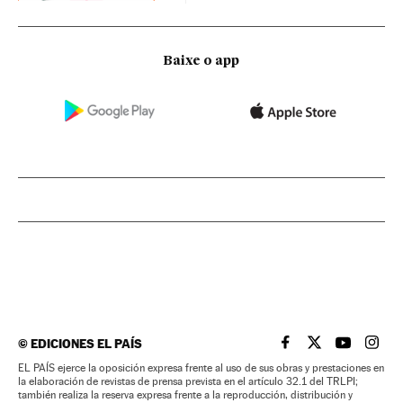
Baixe o app
©
EDICIONES EL PAÍS
EL PAÍS BRASIL EN
EL PAÍS BRASI
EL PAÍS B
EL PA
EL PAÍS ejerce la oposición expresa frente al uso de sus obras y prestaciones en
la elaboración de revistas de prensa prevista en el artículo 32.1 del TRLPI;
también realiza la reserva expresa frente a la reproducción, distribución y