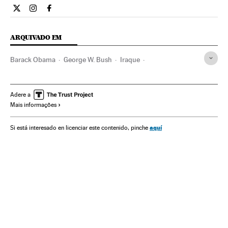
Internacional El País Brasil en Twitter
Internacional El País Brasil en Instagram
Internacional El País Brasil en Facebook
ARQUIVADO EM
Barack Obama
George W. Bush
Iraque
Partido Republicano EUA
Síria
Oriente médio
Partidos políticos
Estados Unidos
Ásia
Adere a
Mais informações
América do Norte
América
Conflitos
Política
aquí
Si está interesado en licenciar este contenido, pinche