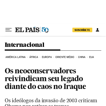
Pular para o conteúdo
SUSCRÍBETE
Internacional
AMÉRICA LATINA
ÁFRICA
EUROPA
ORIENTE MÉDIO
CHINA
EUA
Os neoconservadores
reivindicam seu legado
diante do caos no Iraque
Os ideólogos da invasão de 2003 criticam