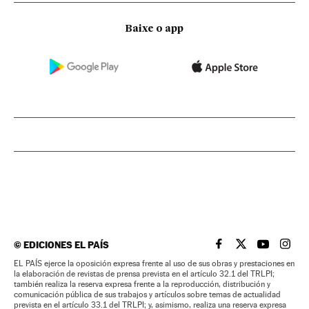
Baixe o app
©
EDICIONES EL PAÍS
EL PAÍS BRASIL EN
EL PAÍS BRASI
EL PAÍS B
EL PA
EL PAÍS ejerce la oposición expresa frente al uso de sus obras y prestaciones en
la elaboración de revistas de prensa prevista en el artículo 32.1 del TRLPI;
también realiza la reserva expresa frente a la reproducción, distribución y
comunicación pública de sus trabajos y artículos sobre temas de actualidad
prevista en el artículo 33.1 del TRLPI; y, asimismo, realiza una reserva expresa