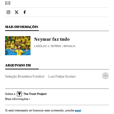
Esportes El País Brasil en Instagram
Esportes El País Brasil en Twitter
Esportes El País Brasil en Facebook
MAIS INFORMAÇÕES
Neymar faz tudo
LADISLAO J. MOÑINO
| BRASILIA
ARQUIVADO EM
Seleção Brasileira Futebol
Luis Felipe Scolari
Seleção chilena futebol
Copa do Mundo 2014
Copa do Mundo Futebol
Futebol
Copa do mundo
Adere a
Mais informações
Campeonato mundial
Competições
Seleção chilena
Seleções esportivas
Esportes
Seleção Brasileira
aquí
Si está interesado en licenciar este contenido, pinche