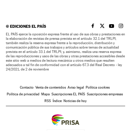
©
EDICIONES EL PAÍS
EL PAÍS BRASIL EN
EL PAÍS BRASI
EL PAÍS B
EL PA
EL PAÍS ejerce la oposición expresa frente al uso de sus obras y prestaciones en
la elaboración de revistas de prensa prevista en el artículo 32.1 del TRLPI;
también realiza la reserva expresa frente a la reproducción, distribución y
comunicación pública de sus trabajos y artículos sobre temas de actualidad
prevista en el artículo 33.1 del TRLPI; y, asimismo, realiza una reserva expresa
de las reproducciones y usos de las obras y otras prestaciones accesibles desde
este sitio web a medios de lectura mecánica u otros medios que resulten
adecuados a tal fin de conformidad con el artículo 67.3 del Real Decreto - ley
24/2021, de 2 de noviembre
Contacto
Venta de contenidos
Aviso legal
Política cookies
Política de privacidad
Mapa
Suscripciones EL PAÍS
Suscripciones empresas
RSS
Índice
Noticias de hoy