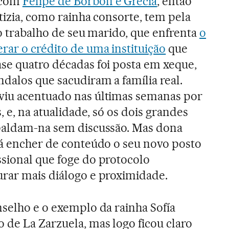
 com
Felipe de Borbón e Grécia
, então
tizia, como rainha consorte, tem pela
 o trabalho de seu marido, que enfrenta
o
rar o crédito de uma instituição
que
se quatro décadas foi posta em xeque,
ndalos que sacudiram a família real.
viu acentuado nas últimas semanas por
, e, na atualidade, só os dois grandes
spaldam-na sem discussão. Mas dona
rá encher de conteúdo o seu novo posto
sional que foge do protocolo
rar mais diálogo e proximidade.
nselho e o exemplo da rainha Sofía
 de La Zarzuela, mas logo ficou claro