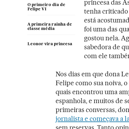
princesa das As
O primeiro dia de
Felipe VI
tenha criticado
está acostumada
A primeira rainha de
foi uma das qu
classe média
gostou nela. Ag
Leonor vira princesa
sabedora de qu
com ele també
Nos dias em que dona Le
Felipe como sua noiva, o
quais encontrou uma amp
espanhola, e muitos de 
primeiras conversas, don
jornalista e começava a l
sem reservas. Tanto opin