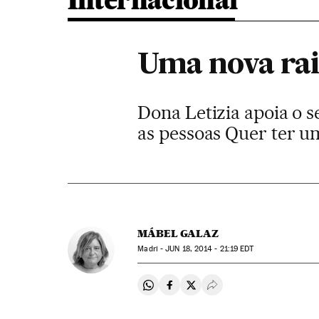
Internacional
Uma nova rai
Dona Letizia apoia o s
as pessoas Quer ter u
MÁBEL GALAZ
Madri -
JUN
18, 2014 - 21:19
EDT
Compartir en Whatsapp
Compartir en Facebook
Compartir en Twitter
Desplegar Redes Soci