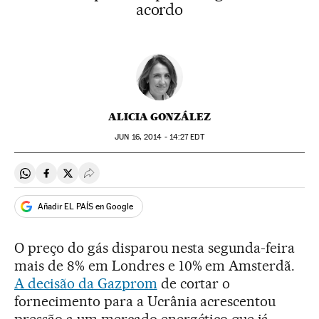
acordo
ALICIA GONZÁLEZ
JUN
16, 2014 - 14:27
EDT
Compartir en Whatsapp
Compartir en Facebook
Compartir en Twitter
Desplegar Redes Sociales
Añadir EL PAÍS en Google
O preço do gás disparou nesta segunda-feira
mais de 8% em Londres e 10% em Amsterdã.
A decisão da Gazprom
de cortar o
fornecimento para a Ucrânia acrescentou