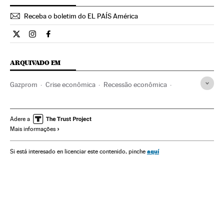
Receba o boletim do EL PAÍS América
Internacional El País Brasil en Twitter
Internacional El País Brasil en Instagram
Internacional El País Brasil en Facebook
ARQUIVADO EM
Gazprom
Crise econômica
Recessão econômica
Rússia
Ucrânia
Gás
Conjuntura econômica
Europa Leste
Combustíveis fósseis
Adere a
Mais informações
Mercados financeiros
Empresas
Economia
Europa
Combustíveis
Energia não renovável
Fontes energia
aquí
Si está interesado en licenciar este contenido, pinche
Finanças
Energia