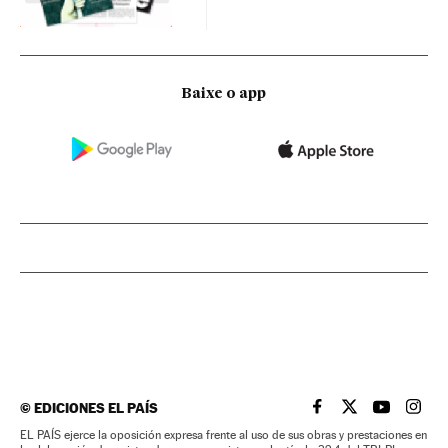
Baixe o app
©
EDICIONES EL PAÍS
EL PAÍS BRASIL EN
EL PAÍS BRASI
EL PAÍS B
EL PA
EL PAÍS ejerce la oposición expresa frente al uso de sus obras y prestaciones en