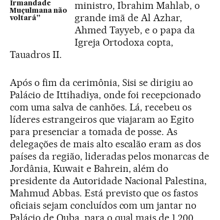
ministro, Ibrahim Mahlab, o
Irmandade
Muçulmana não
grande imã de Al Azhar,
voltará”
Ahmed Tayyeb, e o papa da
Igreja Ortodoxa copta,
Tauadros II.
Após o fim da cerimônia, Sisi se dirigiu ao
Palácio de Ittihadiya, onde foi recepcionado
com uma salva de canhões. Lá, recebeu os
líderes estrangeiros que viajaram ao Egito
para presenciar a tomada de posse. As
delegações de mais alto escalão eram as dos
países da região, lideradas pelos monarcas de
Jordânia, Kuwait e Bahrein, além do
presidente da Autoridade Nacional Palestina,
Mahmud Abbas. Está previsto que os fastos
oficiais sejam concluídos com um jantar no
Palácio de Quba, para o qual mais de 1.200