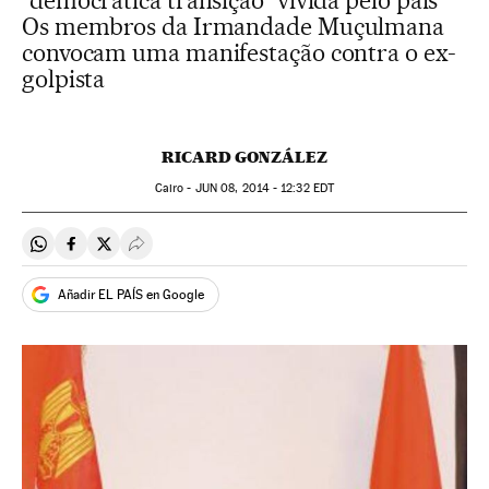
“democrática transição” vivida pelo país
Os membros da Irmandade Muçulmana
convocam uma manifestação contra o ex-
golpista
RICARD GONZÁLEZ
Cairo -
JUN
08, 2014 - 12:32
EDT
Compartir en Whatsapp
Compartir en Facebook
Compartir en Twitter
Desplegar Redes Sociales
Añadir EL PAÍS en Google