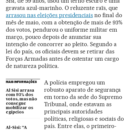
Sisi, de 59 anos, usou um terno escuro e uma
gravata azul-marinho. O reluzente raïs, que
arrasou nas eleições presidenciais
no final do
mês de maio, com a obtenção de mais de 93%
dos votos, pendurou o uniforme militar em
março, pouco depois de anunciar sua
intenção de concorrer ao pleito. Segundo a
lei do país, os oficiais devem se retirar das
Forças Armadas antes de ostentar um cargo
de natureza política.
A polícia empregou um
MAIS INFORMAÇÕES
robusto aparato de segurança
Al Sisi arrasa
com 93% dos
em torno da sede do Supremo
votos, mas não
Tribunal, onde estavam as
consegue
mobilizar os
principais autoridades
egípcios
políticas, religiosas e sociais do
país. Entre elas, o primeiro-
Al-Sisi: “A