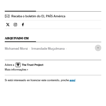
Receba o boletim do EL PAÍS América
Internacional El País Brasil en Twitter
Internacional El País Brasil en Instagram
Internacional El País Brasil en Facebook
ARQUIVADO EM
Mohamed Morsi
Irmandade Muçulmana
Abdel Fatah al Sisi
Hosni Mubarak
Egito
Oriente médio
África
Partidos políticos
Ásia
Adere a
Mais informações
Conflitos políticos
Política
aquí
Si está interesado en licenciar este contenido, pinche