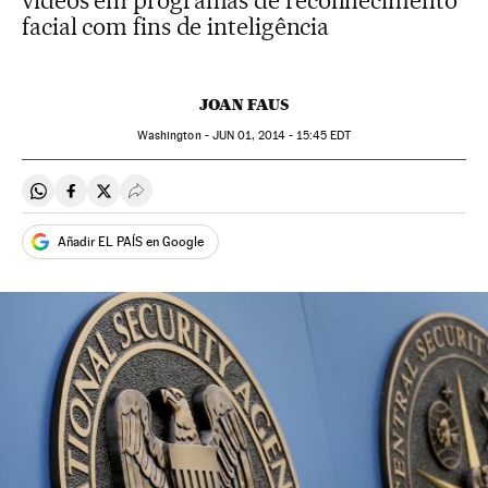
vídeos em programas de reconhecimento
facial com fins de inteligência
JOAN FAUS
Washington -
JUN
01, 2014 - 15:45
EDT
Compartir en Whatsapp
Compartir en Facebook
Compartir en Twitter
Desplegar Redes Sociales
Añadir EL PAÍS en Google