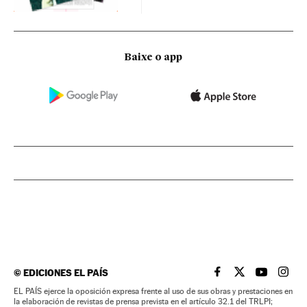
Baixe o app
©
EDICIONES EL PAÍS
EL PAÍS BRASIL EN
EL PAÍS BRASI
EL PAÍS B
EL PA
EL PAÍS ejerce la oposición expresa frente al uso de sus obras y prestaciones en
la elaboración de revistas de prensa prevista en el artículo 32.1 del TRLPI;