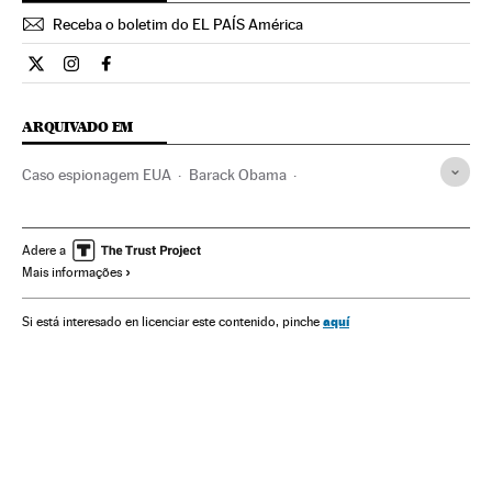
Receba o boletim do EL PAÍS América
Internacional El País Brasil en Twitter
Internacional El País Brasil en Instagram
Internacional El País Brasil en Facebook
ARQUIVADO EM
Caso espionagem EUA
Barack Obama
Edward Snowden
Ciberespionagem
NSA
Delitos informáticos
Serviços inteligência
Adere a
Mais informações
Departamento Defesa EUA
Privacidade internet
Estados Unidos
Segurança nacional
aquí
Si está interesado en licenciar este contenido, pinche
Segurança internet
Espionagem
América do Norte
Internet
Força segurança
América
Defesa
Delitos
Telecomunicações
Política
Comunicações
Justiça