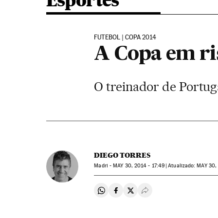
Esportes
FUTEBOL | COPA 2014
A Copa em ri
O treinador de Portuga
DIEGO TORRES
Madri -
MAY
30, 2014 - 17:49
atualizado:
MAY
30, 
Compartir en Whatsapp
Compartir en Facebook
Compartir en Twitter
Desplegar Redes Soci