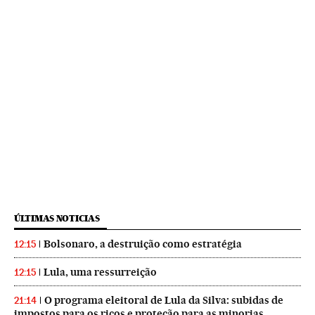
ÚLTIMAS NOTICIAS
Bolsonaro, a destruição como estratégia
12:15
Lula, uma ressurreição
12:15
O programa eleitoral de Lula da Silva: subidas de
21:14
impostos para os ricos e proteção para as minorias