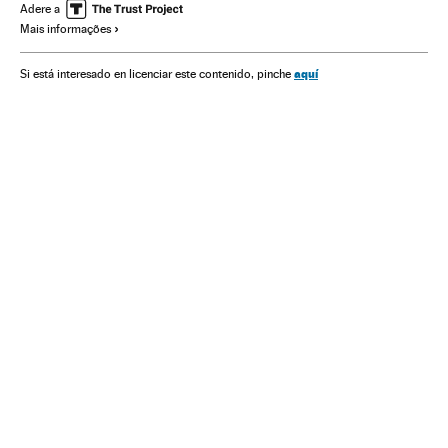
Manuel Valls
Eleições europeias 2014
Extrema direita
Adere a
Mais informações
França
Eleições europeias
Europa Ocidental
União Europeia
Eleições
aquí
Si está interesado en licenciar este contenido, pinche