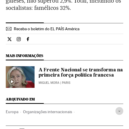
galeses, não superou 2,9%. Total, incluindo os
socialistas: famélicos 32%.
Receba o boletim do EL PAÍS América
Internacional El País Brasil en Twitter
Internacional El País Brasil en Instagram
Internacional El País Brasil en Facebook
MAIS INFORMAÇÕES
A Frente Nacional se transforma na
primeira força política francesa
MIGUEL MORA
| PARIS
ARQUIVADO EM
Europa
Organizações internacionais
Relações exteriores
Política
Marine Le Pen