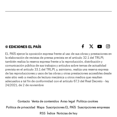
©
EDICIONES EL PAÍS
EL PAÍS BRASIL EN
EL PAÍS BRASI
EL PAÍS B
EL PA
EL PAÍS ejerce la oposición expresa frente al uso de sus obras y prestaciones en
la elaboración de revistas de prensa prevista en el artículo 32.1 del TRLPI;
también realiza la reserva expresa frente a la reproducción, distribución y
comunicación pública de sus trabajos y artículos sobre temas de actualidad
prevista en el artículo 33.1 del TRLPI; y, asimismo, realiza una reserva expresa
de las reproducciones y usos de las obras y otras prestaciones accesibles desde
este sitio web a medios de lectura mecánica u otros medios que resulten
adecuados a tal fin de conformidad con el artículo 67.3 del Real Decreto - ley
24/2021, de 2 de noviembre
Contacto
Venta de contenidos
Aviso legal
Política cookies
Política de privacidad
Mapa
Suscripciones EL PAÍS
Suscripciones empresas
RSS
Índice
Noticias de hoy