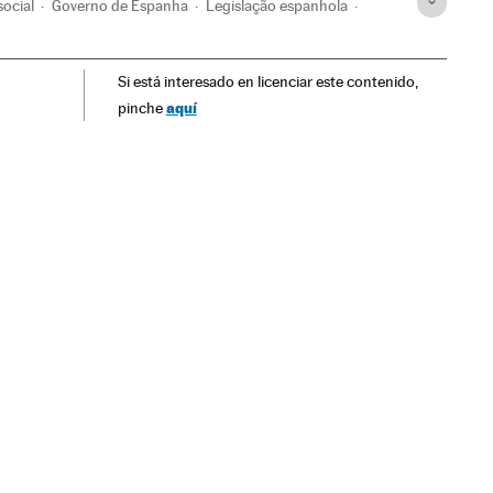
social
Governo de Espanha
Legislação espanhola
lação
Sociedade
Administração Estado
Política
Si está interesado en licenciar este contenido,
aquí
pinche