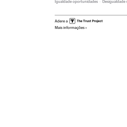
Igualdade oportunidades
Desigualdade 
Empresas
Economia
Governo
Legis
Adere a
Justiça
Administração pública
Mais informações