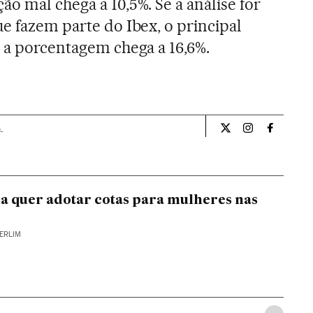
o mal chega a 10,5%. Se a análise for
e fazem parte do Ibex, o principal
, a porcentagem chega a 16,6%.
.
Economia El País B
Economia El P
Economia
 quer adotar cotas para mulheres nas
BERLIM