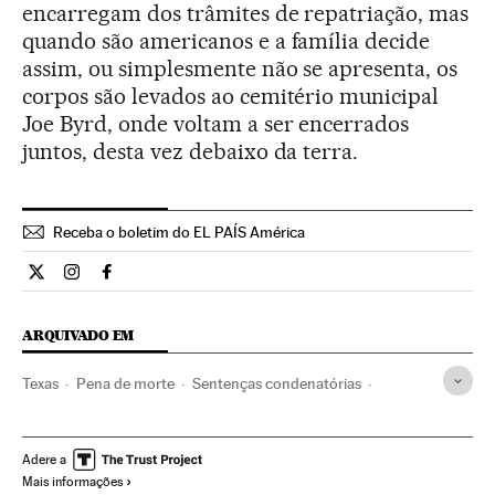
encarregam dos trâmites de repatriação, mas
quando são americanos e a família decide
assim, ou simplesmente não se apresenta, os
corpos são levados ao cemitério municipal
Joe Byrd, onde voltam a ser encerrados
juntos, desta vez debaixo da terra.
Receba o boletim do EL PAÍS América
Internacional El País Brasil en Twitter
Internacional El País Brasil en Instagram
Internacional El País Brasil en Facebook
ARQUIVADO EM
Texas
Pena de morte
Sentenças condenatórias
Estados Unidos
Sentenças
América do Norte
Sanções
Julgamentos
América
Processo judicial
Adere a
Mais informações
Justiça