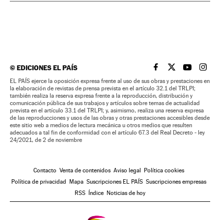
©
EDICIONES EL PAÍS
EL PAÍS BRASIL EN
EL PAÍS BRASI
EL PAÍS B
EL PA
EL PAÍS ejerce la oposición expresa frente al uso de sus obras y prestaciones en
la elaboración de revistas de prensa prevista en el artículo 32.1 del TRLPI;
también realiza la reserva expresa frente a la reproducción, distribución y
comunicación pública de sus trabajos y artículos sobre temas de actualidad
prevista en el artículo 33.1 del TRLPI; y, asimismo, realiza una reserva expresa
de las reproducciones y usos de las obras y otras prestaciones accesibles desde
este sitio web a medios de lectura mecánica u otros medios que resulten
adecuados a tal fin de conformidad con el artículo 67.3 del Real Decreto - ley
24/2021, de 2 de noviembre
Contacto
Venta de contenidos
Aviso legal
Política cookies
Política de privacidad
Mapa
Suscripciones EL PAÍS
Suscripciones empresas
RSS
Índice
Noticias de hoy