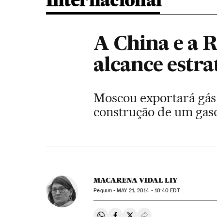
Internacional
A China e a 
alcance estra
Moscou exportará gás n
construção de um gaso
MACARENA VIDAL LIY
Pequim -
MAY
21, 2014 - 10:40
EDT