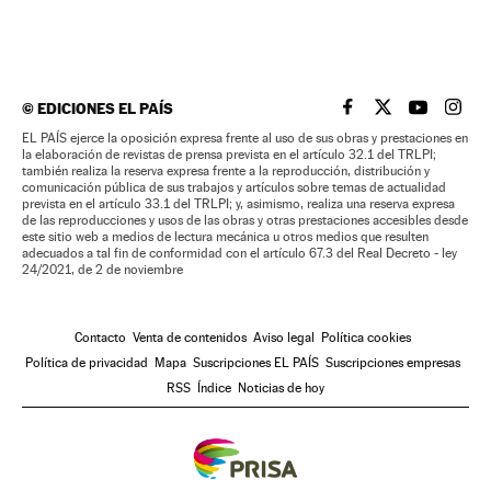
©
EDICIONES EL PAÍS
EL PAÍS BRASIL EN
EL PAÍS BRASI
EL PAÍS B
EL PA
EL PAÍS ejerce la oposición expresa frente al uso de sus obras y prestaciones en
la elaboración de revistas de prensa prevista en el artículo 32.1 del TRLPI;
también realiza la reserva expresa frente a la reproducción, distribución y
comunicación pública de sus trabajos y artículos sobre temas de actualidad
prevista en el artículo 33.1 del TRLPI; y, asimismo, realiza una reserva expresa
de las reproducciones y usos de las obras y otras prestaciones accesibles desde
este sitio web a medios de lectura mecánica u otros medios que resulten
adecuados a tal fin de conformidad con el artículo 67.3 del Real Decreto - ley
24/2021, de 2 de noviembre
Contacto
Venta de contenidos
Aviso legal
Política cookies
Política de privacidad
Mapa
Suscripciones EL PAÍS
Suscripciones empresas
RSS
Índice
Noticias de hoy