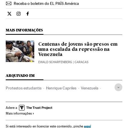
Receba o boletim do EL PAÍS América
Internacional El País Brasil en Twitter
Internacional El País Brasil en Instagram
Internacional El País Brasil en Facebook
MAIS INFORMAÇÕES
Centenas de jovens são presos em
uma escalada da repressão na
Venezuela
EWALD SCHARFENBERG
| CARACAS
ARQUIVADO EM
Protestos estudantis
Henrique Capriles
Venezuela
Estudantes
Comunidade educativa
Protestos sociais
Estados Unidos
Mal-estar social
América Latina
Adere a
Mais informações
América do Sul
América do Norte
Problemas sociais
América
Educação
Política
Relações exteriores
aquí
Si está interesado en licenciar este contenido, pinche