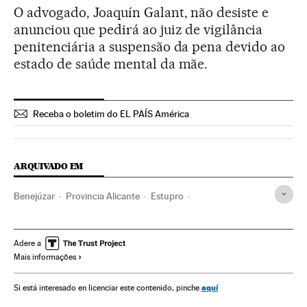
O advogado, Joaquín Galant, não desiste e
anunciou que pedirá ao juiz de vigilância
penitenciária a suspensão da pena devido ao
estado de saúde mental da mãe.
Receba o boletim do EL PAÍS América
ARQUIVADO EM
Benejúzar
Provincia Alicante
Estupro
Comunidade Valenciana
Agressões sexuais
Espanha
Crimes sexuais
Delitos
Justiça
Violencia sexual
Adere a
Mais informações
aquí
Si está interesado en licenciar este contenido, pinche