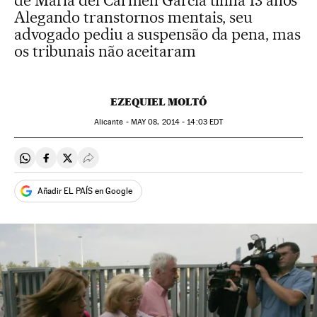
de María del Carmen García tinha 13 anos
Alegando transtornos mentais, seu
advogado pediu a suspensão da pena, mas
os tribunais não aceitaram
EZEQUIEL MOLTÓ
Alicante -
MAY
08, 2014 - 14:03
EDT
Compartir en Whatsapp
Compartir en Facebook
Compartir en Twitter
Desplegar Redes Sociales
Añadir EL PAÍS en Google