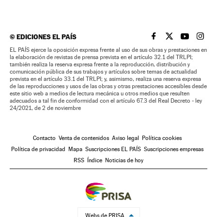
©
EDICIONES EL PAÍS
EL PAÍS BRASIL EN
EL PAÍS BRASI
EL PAÍS B
EL PA
EL PAÍS ejerce la oposición expresa frente al uso de sus obras y prestaciones en
la elaboración de revistas de prensa prevista en el artículo 32.1 del TRLPI;
también realiza la reserva expresa frente a la reproducción, distribución y
comunicación pública de sus trabajos y artículos sobre temas de actualidad
prevista en el artículo 33.1 del TRLPI; y, asimismo, realiza una reserva expresa
de las reproducciones y usos de las obras y otras prestaciones accesibles desde
este sitio web a medios de lectura mecánica u otros medios que resulten
adecuados a tal fin de conformidad con el artículo 67.3 del Real Decreto - ley
24/2021, de 2 de noviembre
Contacto
Venta de contenidos
Aviso legal
Política cookies
Política de privacidad
Mapa
Suscripciones EL PAÍS
Suscripciones empresas
RSS
Índice
Noticias de hoy
Webs de PRISA