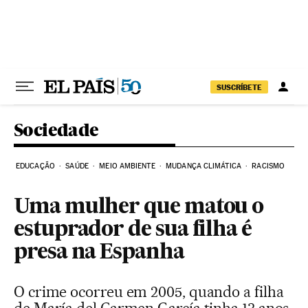
Pular para o conteúdo
SUSCRÍBETE
Sociedade
EDUCAÇÃO
SAÚDE
MEIO AMBIENTE
MUDANÇA CLIMÁTICA
RACISMO
Uma mulher que matou o
estuprador de sua filha é
presa na Espanha
O crime ocorreu em 2005, quando a filha