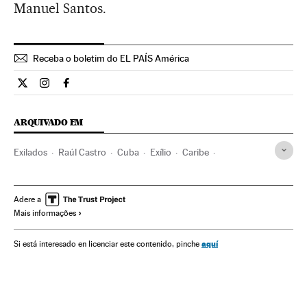
Manuel Santos.
Receba o boletim do EL PAÍS América
Internacional El País Brasil en Twitter
Internacional El País Brasil en Instagram
Internacional El País Brasil en Facebook
ARQUIVADO EM
Exilados
Raúl Castro
Cuba
Exílio
Caribe
Estados Unidos
América Latina
América do Norte
Conflitos políticos
América
Terrorismo
Política
Adere a
Mais informações
aquí
Si está interesado en licenciar este contenido, pinche