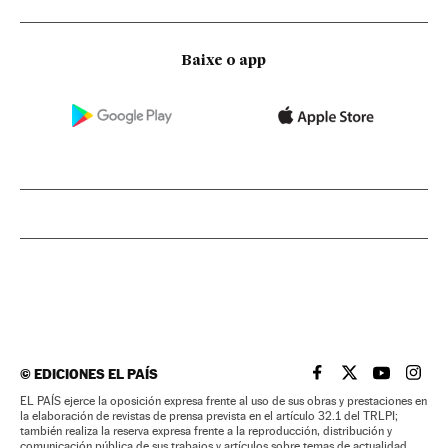
Baixe o app
©
EDICIONES EL PAÍS
EL PAÍS BRASIL EN
EL PAÍS BRASI
EL PAÍS B
EL PA
EL PAÍS ejerce la oposición expresa frente al uso de sus obras y prestaciones en
la elaboración de revistas de prensa prevista en el artículo 32.1 del TRLPI;
también realiza la reserva expresa frente a la reproducción, distribución y
comunicación pública de sus trabajos y artículos sobre temas de actualidad