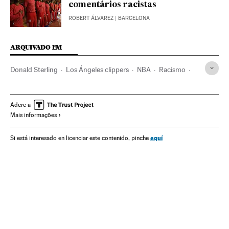
comentários racistas
ROBERT ÁLVAREZ
| BARCELONA
ARQUIVADO EM
Donald Sterling
Los Ángeles clippers
NBA
Racismo
Discriminação
Basquete
Preconceitos
Competições
Problemas sociais
Times esportes
Esportes
Delitos
Adere a
Mais informações
Sociedade
Justiça
Racismo en el deporte
aquí
Si está interesado en licenciar este contenido, pinche