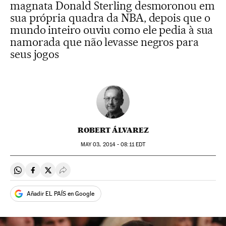
magnata Donald Sterling desmoronou em
sua própria quadra da NBA, depois que o
mundo inteiro ouviu como ele pedia à sua
namorada que não levasse negros para
seus jogos
ROBERT ÁLVAREZ
MAY
03, 2014 - 08:11
EDT
Compartir en Whatsapp
Compartir en Facebook
Compartir en Twitter
Desplegar Redes Sociales
Añadir EL PAÍS en Google